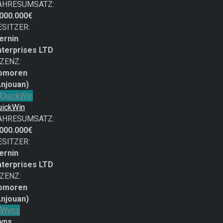
AHRESUMSATZ:
.000.000€
ESITZER:
ernin
nterprises LTD
IZENZ:
omoren
Anjouan)
uickWin
AHRESUMSATZ:
.000.000€
ESITZER:
ernin
nterprises LTD
IZENZ:
omoren
Anjouan)
yns