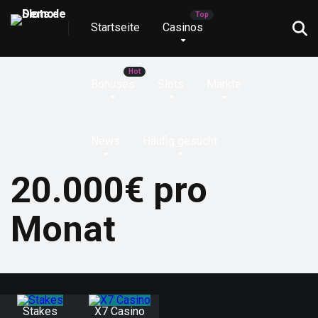
Startseite
Casinos
Bonuses
Slots
Märkte
News
Häufig gesucht
20.000€ pro
Monat
Stakes
X7 Casino