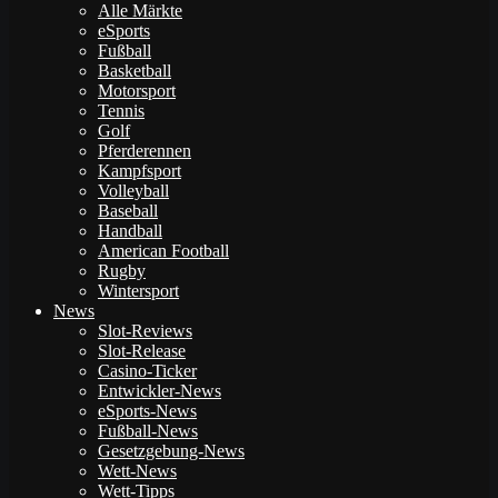
Alle Märkte
eSports
Fußball
Basketball
Motorsport
Tennis
Golf
Pferderennen
Kampfsport
Volleyball
Baseball
Handball
American Football
Rugby
Wintersport
News
Slot-Reviews
Slot-Release
Casino-Ticker
Entwickler-News
eSports-News
Fußball-News
Gesetzgebung-News
Wett-News
Wett-Tipps