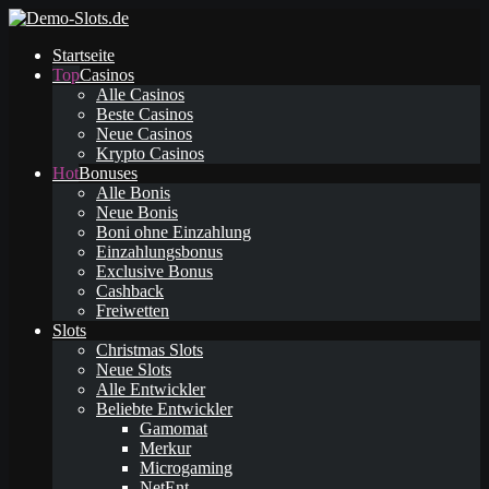
Startseite
Casinos
Alle Casinos
Beste Casinos
Neue Casinos
Krypto Casinos
Bonuses
Alle Bonis
Neue Bonis
Boni ohne Einzahlung
Einzahlungsbonus
Exclusive Bonus
Cashback
Freiwetten
Slots
Christmas Slots
Neue Slots
Alle Entwickler
Beliebte Entwickler
Gamomat
Merkur
Microgaming
NetEnt