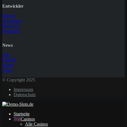
Entwickler
Merkur
Novomatic
Play'n Go
Pragmatic
News
Alle
Fußball
eSport
Tipps
© Copyright 2025
Impressum
Datenschutz
Startseite
Casinos
Alle Casinos