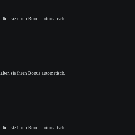
lten sie ihren Bonus automatisch.
lten sie ihren Bonus automatisch.
lten sie ihren Bonus automatisch.