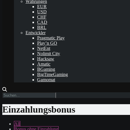
Währungen
EUR
USD
CHF
CAD
BRL
Entwickler
Pragmatic Play
Play’n GO
NetEnt
Nolimit City
Hacksaw
Amatic
BGaming
BigTimeGaming
Gamomat
Einzahlungsbonus
All
Bonus ohne Einzahlung