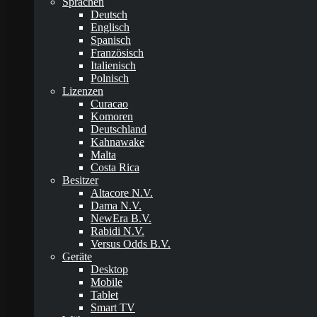
Sprachen
Deutsch
Englisch
Spanisch
Französisch
Italienisch
Polnisch
Lizenzen
Curacao
Komoren
Deutschland
Kahnawake
Malta
Costa Rica
Besitzer
Altacore N.V.
Dama N.V.
NewEra B.V.
Rabidi N.V.
Versus Odds B.V.
Geräte
Desktop
Mobile
Tablet
Smart TV