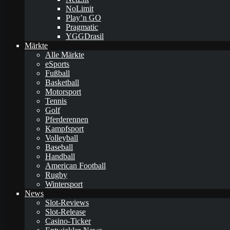
NoLimit
Play’n GO
Pragmatic
YGGDrasil
Märkte
Alle Märkte
eSports
Fußball
Basketball
Motorsport
Tennis
Golf
Pferderennen
Kampfsport
Volleyball
Baseball
Handball
American Football
Rugby
Wintersport
News
Slot-Reviews
Slot-Release
Casino-Ticker