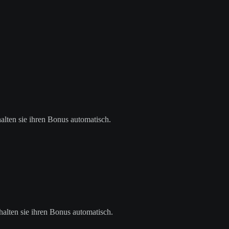
lten sie ihren Bonus automatisch.
alten sie ihren Bonus automatisch.