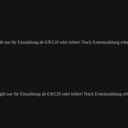
t nur für Einzahlung ab €/$/£10 oder höher! Nach Ersteinzahlung erhal
lt nur für Einzahlung ab €/$/£20 oder höher! Nach Ersteinzahlung erha