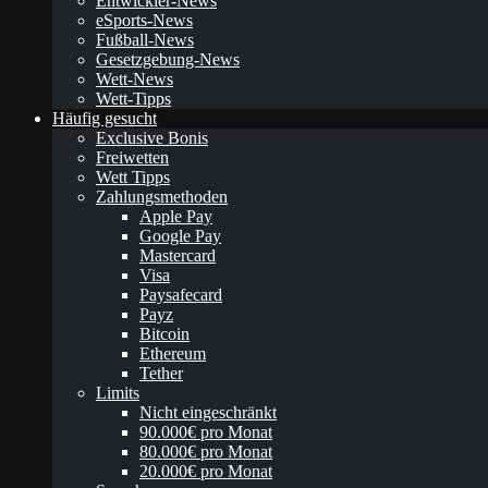
Entwickler-News
eSports-News
Fußball-News
Gesetzgebung-News
Wett-News
Wett-Tipps
Häufig gesucht
Exclusive Bonis
Freiwetten
Wett Tipps
Zahlungsmethoden
Apple Pay
Google Pay
Mastercard
Visa
Paysafecard
Payz
Bitcoin
Ethereum
Tether
Limits
Nicht eingeschränkt
90.000€ pro Monat
80.000€ pro Monat
20.000€ pro Monat