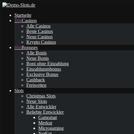
Startseite
Casinos
Alle Casinos
Beste Casinos
Neue Casinos
Krypto Casinos
Bonuses
Alle Bonis
Neue Bonis
Boni ohne Einzahlung
Einzahlungsbonus
Exclusive Bonus
Cashback
Freiwetten
Slots
Christmas Slots
Neue Slots
Alle Entwickler
Beliebte Entwickler
Gamomat
Merkur
Microgaming
NetEnt