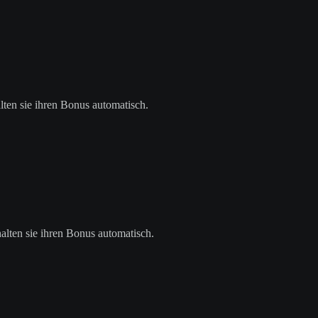
ten sie ihren Bonus automatisch.
lten sie ihren Bonus automatisch.