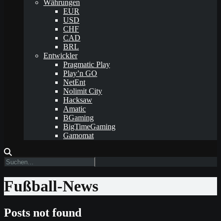
Währungen
EUR
USD
CHF
CAD
BRL
Entwickler
Pragmatic Play
Play’n GO
NetEnt
Nolimit City
Hacksaw
Amatic
BGaming
BigTimeGaming
Gamomat
Fußball-News
Posts not found