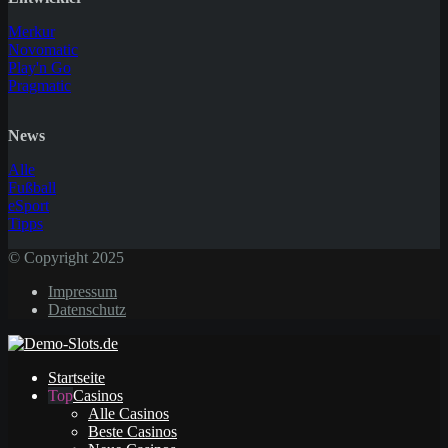
Merkur
Novomatic
Play'n Go
Pragmatic
News
Alle
Fußball
eSport
Tipps
© Copyright 2025
Impressum
Datenschutz
Startseite
Casinos
Alle Casinos
Beste Casinos