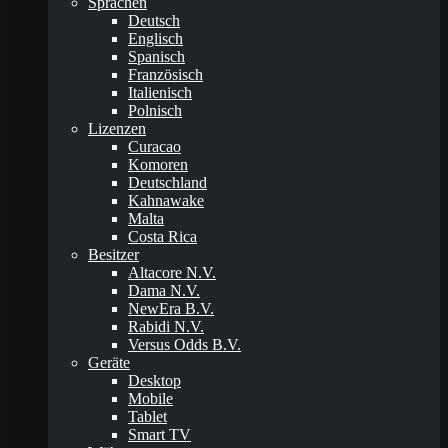
Sprachen
Deutsch
Englisch
Spanisch
Französisch
Italienisch
Polnisch
Lizenzen
Curacao
Komoren
Deutschland
Kahnawake
Malta
Costa Rica
Besitzer
Altacore N.V.
Dama N.V.
NewEra B.V.
Rabidi N.V.
Versus Odds B.V.
Geräte
Desktop
Mobile
Tablet
Smart TV