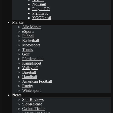
NoLimit
Play’n GO
Pragmatic
YGGDrasil
Märkte
Alle Märkte
eSports
Fußball
Basketball
Motorsport
Tennis
Golf
Pferderennen
Kampfsport
Volleyball
Baseball
Handball
American Football
Rugby
Wintersport
News
Slot-Reviews
Slot-Release
Casino-Ticker