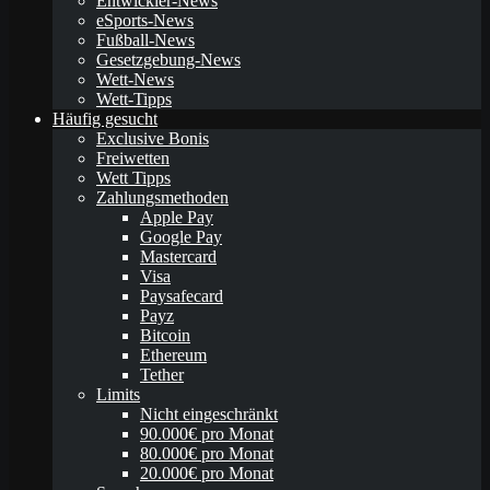
Entwickler-News
eSports-News
Fußball-News
Gesetzgebung-News
Wett-News
Wett-Tipps
Häufig gesucht
Exclusive Bonis
Freiwetten
Wett Tipps
Zahlungsmethoden
Apple Pay
Google Pay
Mastercard
Visa
Paysafecard
Payz
Bitcoin
Ethereum
Tether
Limits
Nicht eingeschränkt
90.000€ pro Monat
80.000€ pro Monat
20.000€ pro Monat