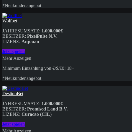
*Neukundenangebot
Wolfbet
JAHRESUMSATZ:
1.000.000€
BESITZER:
PixelPulse N.V.
LIZENZ:
Anjouan
Jetzt spielen
Mehr Anzeigen
Minimum Einzahlung von €/$/£0!
18+
*Neukundenangebot
DestinoBet
JAHRESUMSATZ:
1.000.000€
BESITZER:
Promised Land B.V.
LIZENZ:
Curacao (CIL)
Jetzt spielen
Mehr Anzeigen