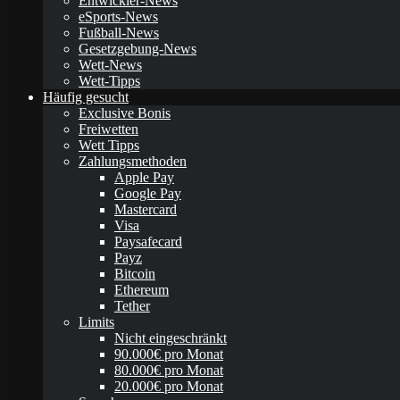
Entwickler-News
eSports-News
Fußball-News
Gesetzgebung-News
Wett-News
Wett-Tipps
Häufig gesucht
Exclusive Bonis
Freiwetten
Wett Tipps
Zahlungsmethoden
Apple Pay
Google Pay
Mastercard
Visa
Paysafecard
Payz
Bitcoin
Ethereum
Tether
Limits
Nicht eingeschränkt
90.000€ pro Monat
80.000€ pro Monat
20.000€ pro Monat