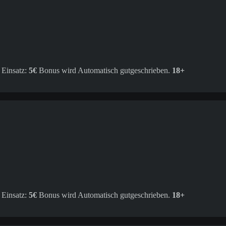
 Einsatz:
5€
Bonus wird Automatisch gutgeschrieben.
18+
 Einsatz:
5€
Bonus wird Automatisch gutgeschrieben.
18+