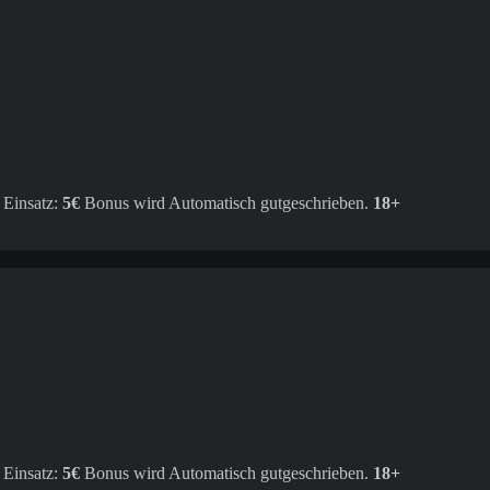
 Einsatz:
5€
Bonus wird Automatisch gutgeschrieben.
18+
 Einsatz:
5€
Bonus wird Automatisch gutgeschrieben.
18+