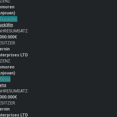
IZENZ:
omoren
Anjouan)
uickWin
AHRESUMSATZ:
.000.000€
ESITZER:
ernin
nterprises LTD
IZENZ:
omoren
Anjouan)
yns
AHRESUMSATZ:
.000.000€
ESITZER:
ernin
nterprises LTD