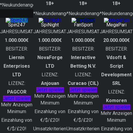
18+
18+
18+
*Neukundenangebot
*Neukundenangebot
*Neukundenangebot
*Neukundenang
Spin247
SpiNight
FanSport
MegaPari
JAHRESUMSATZ:
JAHRESUMSATZ:
JAHRESUMSATZ:
JAHRESUMSAT
1.000.000€
1.000.000€
1.000.000€
20.000.000€
BESITZER:
BESITZER:
BESITZER:
BESITZER:
Liernin
NovaForge
Interactive
Vdsoft &
Enterprises
LTD
Betting N.V.
Script
LTD
LIZENZ:
LIZENZ:
Development
LIZENZ:
Anjouan
Curacao (CIL)
SRL
Jetzt spielen
Jetzt spielen
PAGCOR
LIZENZ:
Mehr Anzeigen
Mehr Anzeigen
Jetzt spielen
Komoren
Minimum
Minimum
Mehr Anzeigen
Jetzt spielen
Minimum
Einzahlung von
Einzahlung von
Mehr Anzeigen
Einzahlung von
€/$/£20!
€/$/£20!
Minimum
€/$/£20!
Umsatzkriterien:
Umsatzkriterien:
Einzahlung von