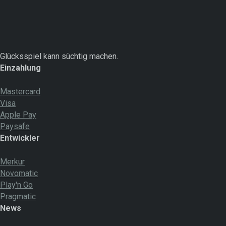
Glücksspiel kann süchtig machen.
Einzahlung
Mastercard
Visa
Apple Pay
Paysafe
Entwickler
Merkur
Novomatic
Play'n Go
Pragmatic
News