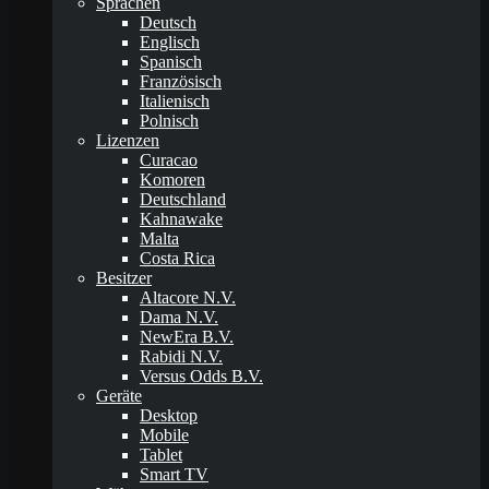
Sprachen
Deutsch
Englisch
Spanisch
Französisch
Italienisch
Polnisch
Lizenzen
Curacao
Komoren
Deutschland
Kahnawake
Malta
Costa Rica
Besitzer
Altacore N.V.
Dama N.V.
NewEra B.V.
Rabidi N.V.
Versus Odds B.V.
Geräte
Desktop
Mobile
Tablet
Smart TV