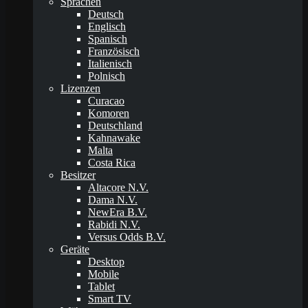
Sprachen
Deutsch
Englisch
Spanisch
Französisch
Italienisch
Polnisch
Lizenzen
Curacao
Komoren
Deutschland
Kahnawake
Malta
Costa Rica
Besitzer
Altacore N.V.
Dama N.V.
NewEra B.V.
Rabidi N.V.
Versus Odds B.V.
Geräte
Desktop
Mobile
Tablet
Smart TV