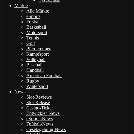
YGGDrasil
Märkte
Alle Märkte
eSports
Fußball
Basketball
Motorsport
Tennis
Golf
Pferderennen
Kampfsport
Volleyball
Baseball
Handball
American Football
Rugby
Wintersport
News
Slot-Reviews
Slot-Release
Casino-Ticker
Entwickler-News
eSports-News
Fußball-News
Gesetzgebung-News