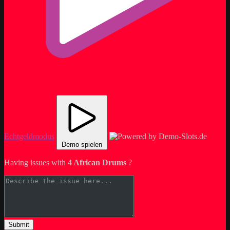
Echtgeldmodus
Demo spielen
Having issues with
4 African Drums
?
Submit