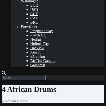
Währungen
EUR
USD
CHF
CAD
BRL
Entwickler
Pragmatic Play
Play’n GO
NetEnt
Nolimit City
Hacksaw
Amatic
BGaming
BigTimeGaming
Gamomat
4 African Drums
4 African Drums