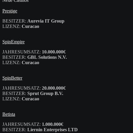
Neue Casinos
Prestige
BESITZER:
Aurevia IT Group
LIZENZ:
Curacao
SpinEmpire
JAHRESUMSATZ:
10.000.000€
BESITZER:
GBL Solutions N.V.
LIZENZ:
Curacao
SpinBetter
JAHRESUMSATZ:
20.000.000€
BESITZER:
Sprut Group B.V.
LIZENZ:
Curacao
Betista
JAHRESUMSATZ:
1.000.000€
BESITZER:
Liernin Enterprises LTD