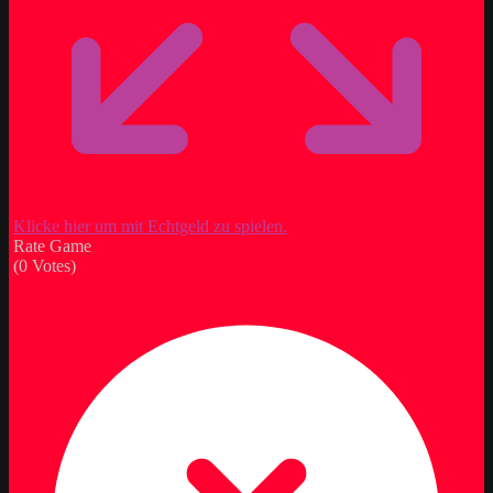
Klicke hier um mit Echtgeld zu spielen.
Rate Game
(
0
Votes)