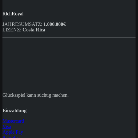
RichRoyal
JAHRESUMSATZ:
1.000.000€
LIZENZ:
Costa Rica
Glücksspiel kann süchtig machen.
Einzahlung
Mastercard
Visa
Apple Pay
Paysafe