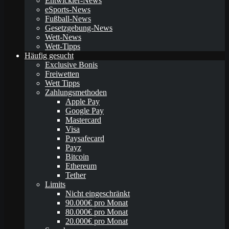
Entwickler-News
eSports-News
Fußball-News
Gesetzgebung-News
Wett-News
Wett-Tipps
Häufig gesucht
Exclusive Bonis
Freiwetten
Wett Tipps
Zahlungsmethoden
Apple Pay
Google Pay
Mastercard
Visa
Paysafecard
Payz
Bitcoin
Ethereum
Tether
Limits
Nicht eingeschränkt
90.000€ pro Monat
80.000€ pro Monat
20.000€ pro Monat