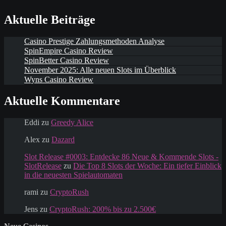
Aktuelle Beiträge
Casino Prestige Zahlungsmethoden Analyse
SpinEmpire Casino Review
SpinBetter Casino Review
November 2025: Alle neuen Slots im Überblick
Wyns Casino Review
Aktuelle Kommentare
Eddi
zu
Greedy Alice
Alex
zu
Dazard
Slot Release #0003: Entdecke 86 Neue & Kommende Slots -
SlotRelease
zu
Die Top 8 Slots der Woche: Ein tiefer Einblick
in die neuesten Spielautomaten
rami
zu
CryptoRush
Jens
zu
CryptoRush: 200% bis zu 2.500€