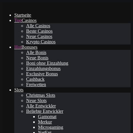
Startseite
Casinos
Alle Casinos
Beste Casinos
Neue Casinos
Krypto Casinos
Bonuses
Alle Bonis
Neue Bonis
Boni ohne Einzahlung
Einzahlungsbonus
Exclusive Bonus
Cashback
Freiwetten
Slots
Christmas Slots
Neue Slots
Alle Entwickler
Beliebte Entwickler
Gamomat
Merkur
Microgaming
NetEnt