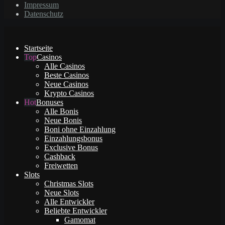
Impressum
Datenschutz
Startseite
Casinos
Alle Casinos
Beste Casinos
Neue Casinos
Krypto Casinos
Bonuses
Alle Bonis
Neue Bonis
Boni ohne Einzahlung
Einzahlungsbonus
Exclusive Bonus
Cashback
Freiwetten
Slots
Christmas Slots
Neue Slots
Alle Entwickler
Beliebte Entwickler
Gamomat