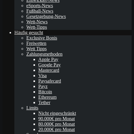
Entwickler-News
eSports-News
Fußball-News
Gesetzgebung-News
Wett-News
Wett-Tipps
Häufig gesucht
Exclusive Bonis
Freiwetten
Wett Tipps
Zahlungsmethoden
Apple Pay
Google Pay
Mastercard
Visa
Paysafecard
Payz
Bitcoin
Ethereum
Tether
Limits
Nicht eingeschränkt
90.000€ pro Monat
80.000€ pro Monat
20.000€ pro Monat