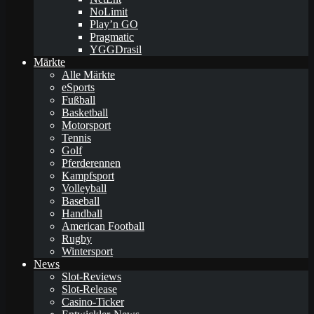
NoLimit
Play’n GO
Pragmatic
YGGDrasil
Märkte
Alle Märkte
eSports
Fußball
Basketball
Motorsport
Tennis
Golf
Pferderennen
Kampfsport
Volleyball
Baseball
Handball
American Football
Rugby
Wintersport
News
Slot-Reviews
Slot-Release
Casino-Ticker