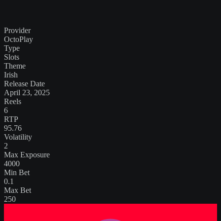
Provider
OctoPlay
Type
Slots
Theme
Irish
Release Date
April 23, 2025
Reels
6
RTP
95.76
Volatility
2
Max Exposure
4000
Min Bet
0.1
Max Bet
250