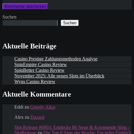
Suchen
Suchen
Aktuelle Beiträge
Casino Prestige Zahlungsmethoden Analyse
SpinEmpire Casino Review
SpinBetter Casino Review
November 2025: Alle neuen Slots im Überblick
Wyns Casino Review
Aktuelle Kommentare
Eddi
zu
Greedy Alice
Alex
zu
Dazard
Slot Release #0003: Entdecke 86 Neue & Kommende Slots -
SlotRelease
zu
Die Top 8 Slots der Woche: Ein tiefer Einblick