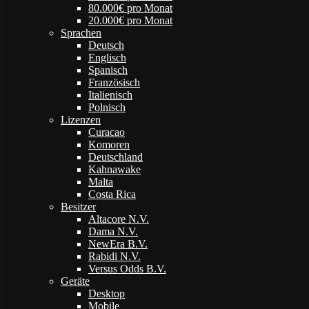
80.000€ pro Monat
20.000€ pro Monat
Sprachen
Deutsch
Englisch
Spanisch
Französisch
Italienisch
Polnisch
Lizenzen
Curacao
Komoren
Deutschland
Kahnawake
Malta
Costa Rica
Besitzer
Altacore N.V.
Dama N.V.
NewEra B.V.
Rabidi N.V.
Versus Odds B.V.
Geräte
Desktop
Mobile