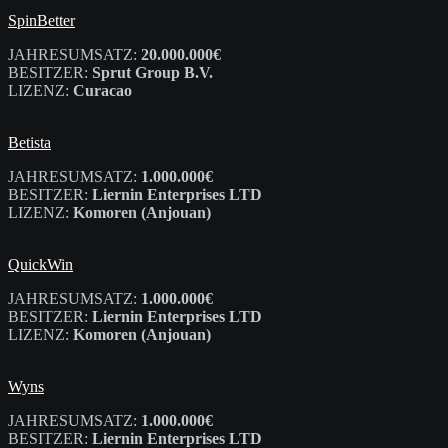
SpinBetter
JAHRESUMSATZ:
20.000.000€
BESITZER:
Sprut Group B.V.
LIZENZ:
Curacao
Betista
JAHRESUMSATZ:
1.000.000€
BESITZER:
Liernin Enterprises LTD
LIZENZ:
Komoren (Anjouan)
QuickWin
JAHRESUMSATZ:
1.000.000€
BESITZER:
Liernin Enterprises LTD
LIZENZ:
Komoren (Anjouan)
Wyns
JAHRESUMSATZ:
1.000.000€
BESITZER:
Liernin Enterprises LTD