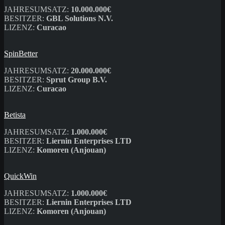
JAHRESUMSATZ:
10.000.000€
BESITZER:
GBL Solutions N.V.
LIZENZ:
Curacao
SpinBetter
JAHRESUMSATZ:
20.000.000€
BESITZER:
Sprut Group B.V.
LIZENZ:
Curacao
Betista
JAHRESUMSATZ:
1.000.000€
BESITZER:
Liernin Enterprises LTD
LIZENZ:
Komoren (Anjouan)
QuickWin
JAHRESUMSATZ:
1.000.000€
BESITZER:
Liernin Enterprises LTD
LIZENZ:
Komoren (Anjouan)