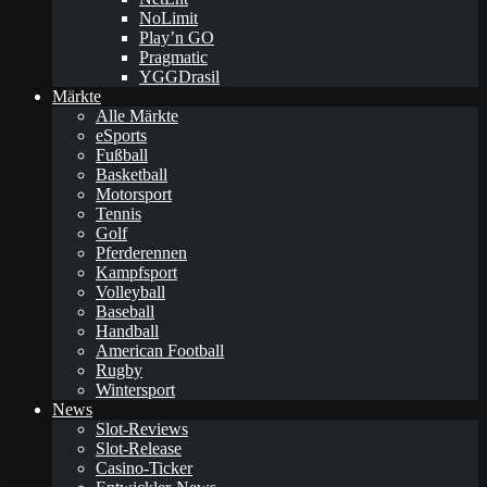
NoLimit
Play’n GO
Pragmatic
YGGDrasil
Märkte
Alle Märkte
eSports
Fußball
Basketball
Motorsport
Tennis
Golf
Pferderennen
Kampfsport
Volleyball
Baseball
Handball
American Football
Rugby
Wintersport
News
Slot-Reviews
Slot-Release
Casino-Ticker