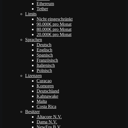
Ethereum
Tether
Limits
Nicht eingeschränkt
90.000€ pro Monat
80.000€ pro Monat
20.000€ pro Monat
Sprachen
Deutsch
Englisch
Spanisch
Französisch
Italienisch
Polnisch
Lizenzen
Curacao
Komoren
Deutschland
Kahnawake
Malta
Costa Rica
Besitzer
Altacore N.V.
Dama N.V.
NewEra B.V.