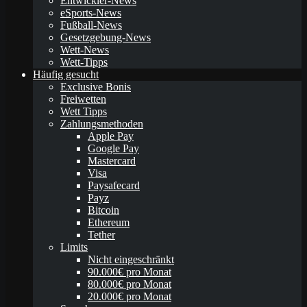
Entwickler-News
eSports-News
Fußball-News
Gesetzgebung-News
Wett-News
Wett-Tipps
Häufig gesucht
Exclusive Bonis
Freiwetten
Wett Tipps
Zahlungsmethoden
Apple Pay
Google Pay
Mastercard
Visa
Paysafecard
Payz
Bitcoin
Ethereum
Tether
Limits
Nicht eingeschränkt
90.000€ pro Monat
80.000€ pro Monat
20.000€ pro Monat