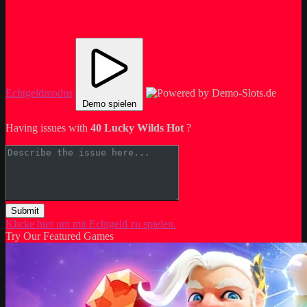
Echtgeldmodus
Demo spielen
Having issues with
40 Lucky Wilds Hot
?
Submit
Klicke hier um mit Echtgeld zu spielen.
Try Our Featured Games