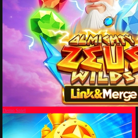
Demo Spiel