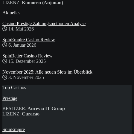
LIZENZ:
Komoren (Anjouan)
Aktuelles
Casino Prestige Zahlungsmethoden Analyse
14. Mai 2026
SpinEmpire Casino Review
6. Januar 2026
SpinBetter Casino Review
15. Dezember 2025
November 2025: Alle neuen Slots im Überblick
3. November 2025
Top Casinos
Prestige
BESITZER:
Aurevia IT Group
LIZENZ:
Curacao
SpinEmpire