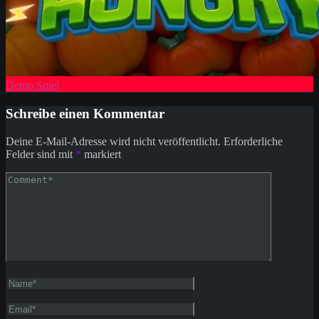
Demo Spiel
Schreibe einen Kommentar
Deine E-Mail-Adresse wird nicht veröffentlicht.
Erforderliche
Felder sind mit
*
markiert