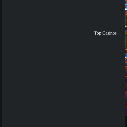
2025
November 2025: All
neuen Slots im
Überblick
3. November
2025
Top Casinos
Demo Spiel