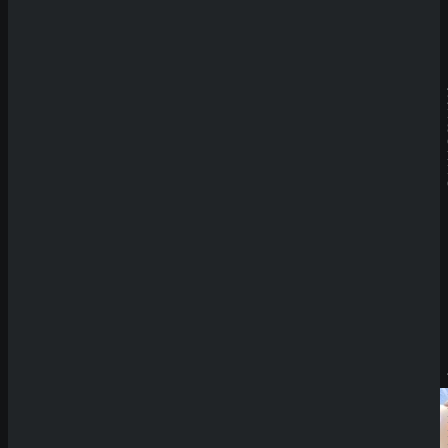
Echtgeldmodus
Demo spielen
Having issues with
9 Pots of Gold HyperSpins
?
Submit
Klicke hier um mit Echtgeld zu spielen.
Try Our Featured Games