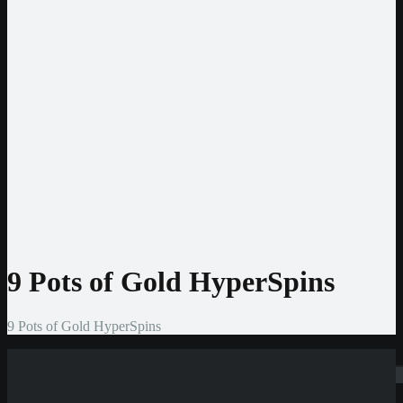
EUR
USD
CHF
CAD
BRL
Entwickler
Pragmatic Play
Play’n GO
NetEnt
Nolimit City
Hacksaw
Amatic
BGaming
BigTimeGaming
Gamomat
9 Pots of Gold HyperSpins
9 Pots of Gold HyperSpins
Suchen
Game Information