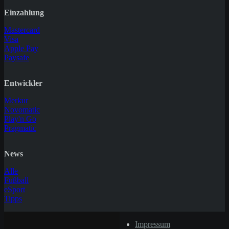
Einzahlung
Mastercard
Visa
Apple Pay
Paysafe
Entwickler
Merkur
Novomatic
Play'n Go
Pragmatic
News
Alle
Fußball
eSport
Tipps
© Copyright 2025
Impressum