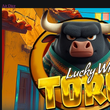
Air Dice