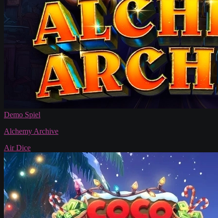
Demo Spiel
Alchemy Archive
Air Dice