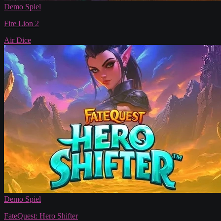
Demo Spiel
Fire Lion 2
Air Dice
Demo Spiel
FateQuest: Hero Shifter