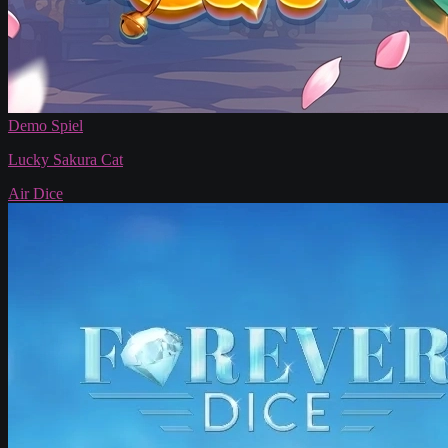
Demo Spiel
Lucky Sakura Cat
Air Dice