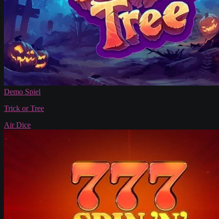
Demo Spiel
Trick or Tree
Air Dice