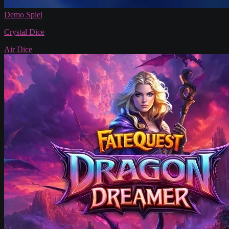
Demo Spiel
Crystal Dice
Air Dice