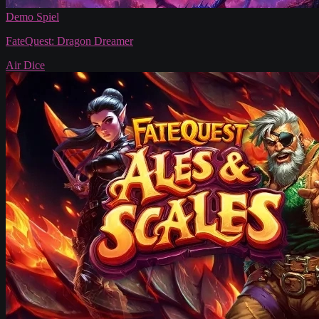
Demo Spiel
FateQuest: Dragon Dreamer
Air Dice