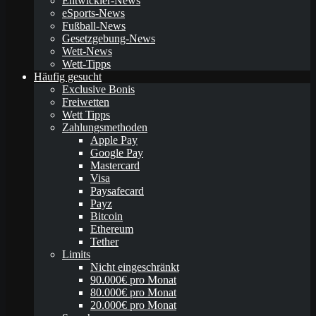
Entwickler-News
eSports-News
Fußball-News
Gesetzgebung-News
Wett-News
Wett-Tipps
Häufig gesucht
Exclusive Bonis
Freiwetten
Wett Tipps
Zahlungsmethoden
Apple Pay
Google Pay
Mastercard
Visa
Paysafecard
Payz
Bitcoin
Ethereum
Tether
Limits
Nicht eingeschränkt
90.000€ pro Monat
80.000€ pro Monat
20.000€ pro Monat