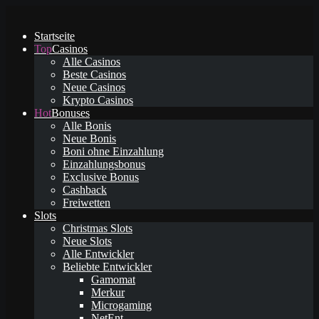
Startseite
Casinos
Alle Casinos
Beste Casinos
Neue Casinos
Krypto Casinos
Bonuses
Alle Bonis
Neue Bonis
Boni ohne Einzahlung
Einzahlungsbonus
Exclusive Bonus
Cashback
Freiwetten
Slots
Christmas Slots
Neue Slots
Alle Entwickler
Beliebte Entwickler
Gamomat
Merkur
Microgaming
NetEnt