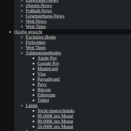
Entwickler-News
eSports-News
Fußball-News
Gesetzgebung-News
Wett-News
Wett-Tipps
Häufig gesucht
Exclusive Bonis
Freiwetten
Wett Tipps
Zahlungsmethoden
Apple Pay
Google Pay
Mastercard
Visa
Paysafecard
Payz
Bitcoin
Ethereum
Tether
Limits
Nicht eingeschränkt
90.000€ pro Monat
80.000€ pro Monat
20.000€ pro Monat