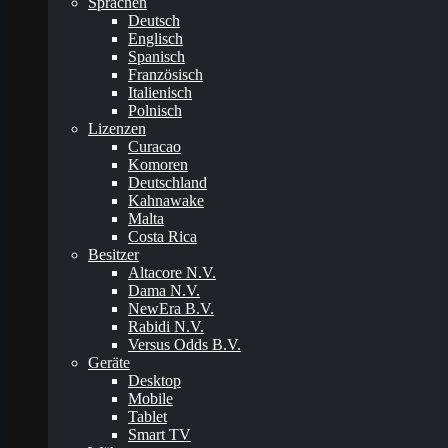
Sprachen
Deutsch
Englisch
Spanisch
Französisch
Italienisch
Polnisch
Lizenzen
Curacao
Komoren
Deutschland
Kahnawake
Malta
Costa Rica
Besitzer
Altacore N.V.
Dama N.V.
NewEra B.V.
Rabidi N.V.
Versus Odds B.V.
Geräte
Desktop
Mobile
Tablet
Smart TV