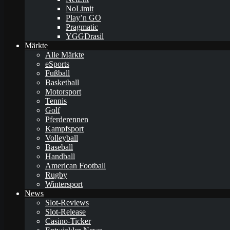
NoLimit
Play’n GO
Pragmatic
YGGDrasil
Märkte
Alle Märkte
eSports
Fußball
Basketball
Motorsport
Tennis
Golf
Pferderennen
Kampfsport
Volleyball
Baseball
Handball
American Football
Rugby
Wintersport
News
Slot-Reviews
Slot-Release
Casino-Ticker