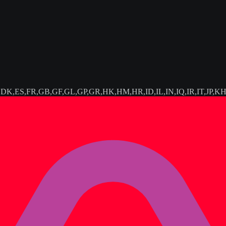
K,ES,FR,GB,GF,GL,GP,GR,HK,HM,HR,ID,IL,IN,IQ,IR,IT,JP,K