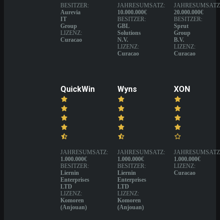
BESITZER:
JAHRESUMSATZ:
JAHRESUMSATZ
Aurevia
10.000.000€
20.000.000€
IT
BESITZER:
BESITZER:
Group
GBL
Sprut
LIZENZ:
Solutions
Group
Curacao
N.V.
B.V.
LIZENZ:
LIZENZ:
Curacao
Curacao
QuickWin
Wyns
XON
JAHRESUMSATZ:
JAHRESUMSATZ:
JAHRESUMSATZ
1.000.000€
1.000.000€
1.000.000€
BESITZER:
BESITZER:
LIZENZ:
Liernin
Liernin
Curacao
Enterprises
Enterprises
LTD
LTD
LIZENZ:
LIZENZ:
Komoren
Komoren
(Anjouan)
(Anjouan)