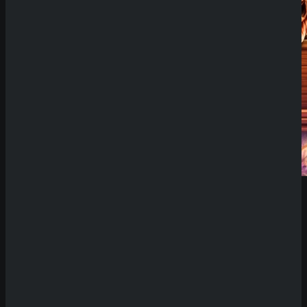
Demo Spiel
Schreibe einen Kommentar
Deine E-Mail-Adresse wird nicht
veröffentlicht.
Erforderliche Felder sind mit
*
markiert