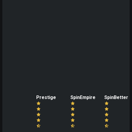
Save my name, email, and website in this
browser for the next time I comment.
Prestige
SpinEmpire
SpinBetter