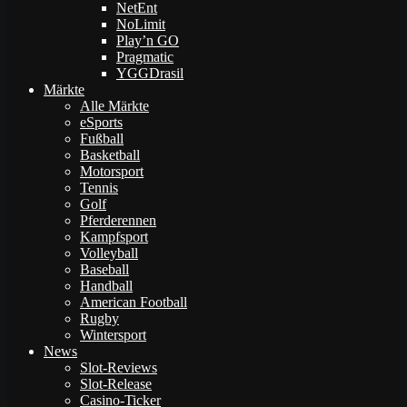
NetEnt
NoLimit
Play’n GO
Pragmatic
YGGDrasil
Märkte
Alle Märkte
eSports
Fußball
Basketball
Motorsport
Tennis
Golf
Pferderennen
Kampfsport
Volleyball
Baseball
Handball
American Football
Rugby
Wintersport
News
Slot-Reviews
Slot-Release
Casino-Ticker