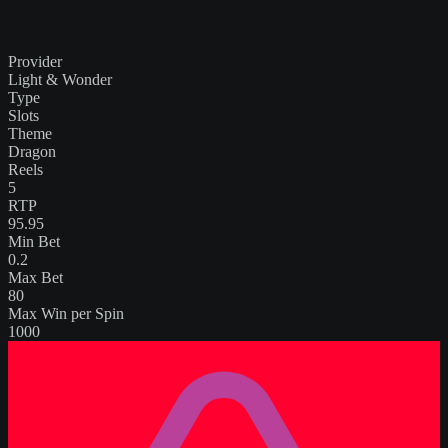
Provider
Light & Wonder
Type
Slots
Theme
Dragon
Reels
5
RTP
95.95
Min Bet
0.2
Max Bet
80
Max Win per Spin
1000