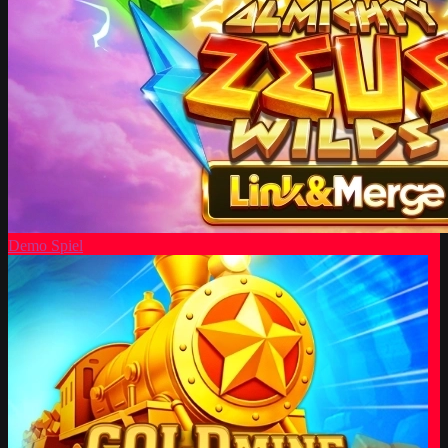
Demo Spiel