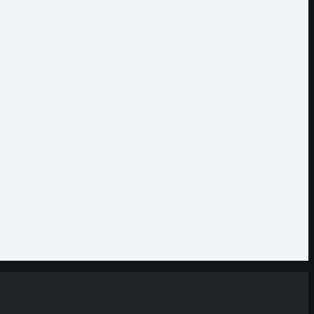
Suchen
Suchen