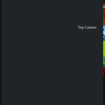
2025
November 2025: All
neuen Slots im
Überblick
3. November
2025
Top Casinos
Demo Spiel
Schreibe einen Kommentar
Deine E-Mail-Adresse wird nicht