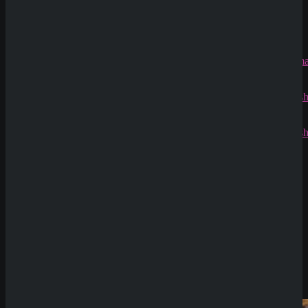
Ein tiefer
Einblick
in die
neuesten
Spielautom
rami
zu
CryptoRus
Jens
zu
CryptoRush
200% bis
zu 2.500€
Neue Casinos