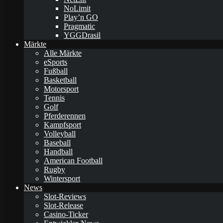
NoLimit
Play’n GO
Pragmatic
YGGDrasil
Märkte
Alle Märkte
eSports
Fußball
Basketball
Motorsport
Tennis
Golf
Pferderennen
Kampfsport
Volleyball
Baseball
Handball
American Football
Rugby
Wintersport
News
Slot-Reviews
Slot-Release
Casino-Ticker