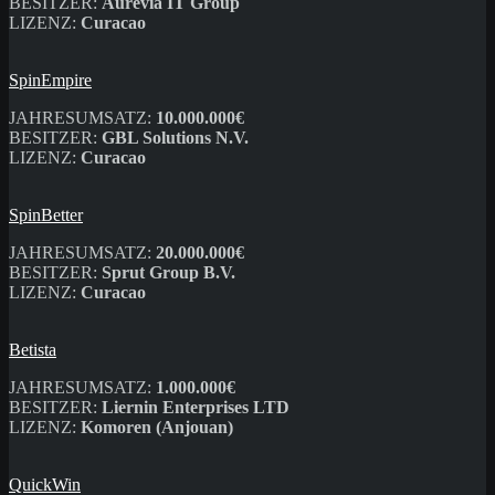
BESITZER:
Aurevia IT Group
LIZENZ:
Curacao
SpinEmpire
JAHRESUMSATZ:
10.000.000€
BESITZER:
GBL Solutions N.V.
LIZENZ:
Curacao
SpinBetter
JAHRESUMSATZ:
20.000.000€
BESITZER:
Sprut Group B.V.
LIZENZ:
Curacao
Betista
JAHRESUMSATZ:
1.000.000€
BESITZER:
Liernin Enterprises LTD
LIZENZ:
Komoren (Anjouan)
QuickWin