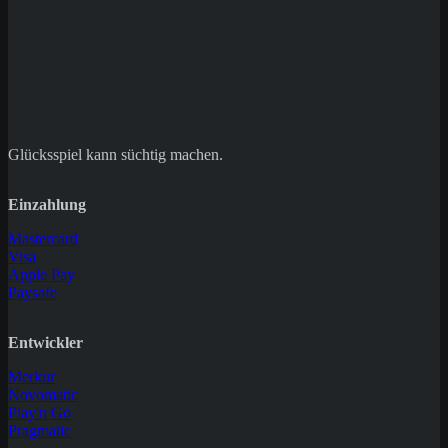
Glücksspiel kann süchtig machen.
Einzahlung
Mastercard
Visa
Apple Pay
Paysafe
Entwickler
Merkur
Novomatic
Play'n Go
Pragmatic