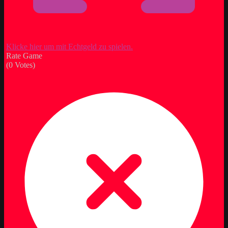
Klicke hier um mit Echtgeld zu spielen.
Rate Game
(
0
Votes)