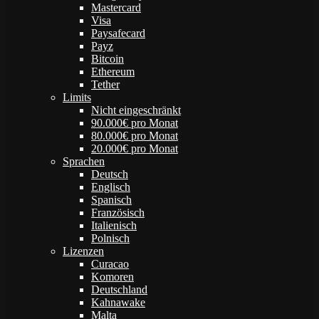
Mastercard
Visa
Paysafecard
Payz
Bitcoin
Ethereum
Tether
Limits
Nicht eingeschränkt
90.000€ pro Monat
80.000€ pro Monat
20.000€ pro Monat
Sprachen
Deutsch
Englisch
Spanisch
Französisch
Italienisch
Polnisch
Lizenzen
Curacao
Komoren
Deutschland
Kahnawake
Malta