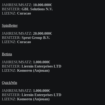
JAHRESUMSATZ:
10.000.000€
BESITZER:
GBL Solutions N.V.
LIZENZ:
Curacao
SpinBetter
JAHRESUMSATZ:
20.000.000€
BESITZER:
Sprut Group B.V.
LIZENZ:
Curacao
Betista
JAHRESUMSATZ:
1.000.000€
BESITZER:
Liernin Enterprises LTD
LIZENZ:
Komoren (Anjouan)
QuickWin
JAHRESUMSATZ:
1.000.000€
BESITZER:
Liernin Enterprises LTD
LIZENZ:
Komoren (Anjouan)