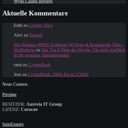
Wyns Casino Review
Aktuelle Kommentare
Eddi
zu
Greedy Alice
Alex
zu
Dazard
Slot Release #0003: Entdecke 86 Neue & Kommende Slots -
SlotRelease
zu
Die Top 8 Slots der Woche: Ein tiefer Einblick
in die neuesten Spielautomaten
rami
zu
CryptoRush
Jens
zu
CryptoRush: 200% bis zu 2.500€
Neue Casinos
Prestige
BESITZER:
Aurevia IT Group
LIZENZ:
Curacao
SpinEmpire