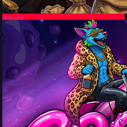
Demo Spiel