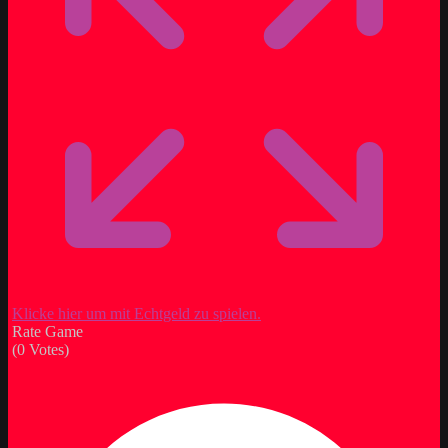
Klicke hier um mit Echtgeld zu spielen.
Rate Game
(
0
Votes)