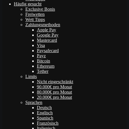
Häufig gesucht
Exclusive Bonis
Freiwetten
Wett Tipps
Zahlungsmethoden
Apple Pay
Google Pay
Mastercard
Visa
Paysafecard
Payz
Bitcoin
Ethereum
Tether
Limits
Nicht eingeschränkt
90.000€ pro Monat
80.000€ pro Monat
20.000€ pro Monat
Sprachen
Deutsch
Englisch
Spanisch
Französisch
Italienisch