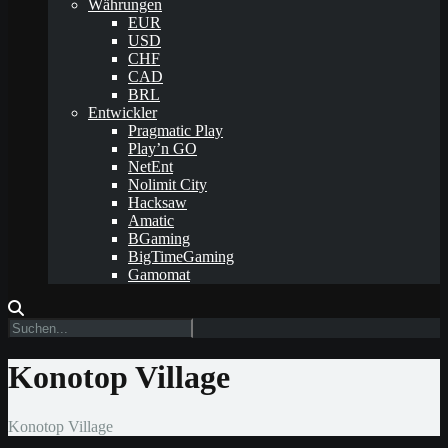
Währungen
EUR
USD
CHF
CAD
BRL
Entwickler
Pragmatic Play
Play’n GO
NetEnt
Nolimit City
Hacksaw
Amatic
BGaming
BigTimeGaming
Gamomat
Konotop Village
Konotop Village