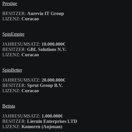
Prestige
BESITZER:
Aurevia IT Group
LIZENZ:
Curacao
SpinEmpire
JAHRESUMSATZ:
10.000.000€
BESITZER:
GBL Solutions N.V.
LIZENZ:
Curacao
SpinBetter
JAHRESUMSATZ:
20.000.000€
BESITZER:
Sprut Group B.V.
LIZENZ:
Curacao
Betista
JAHRESUMSATZ:
1.000.000€
BESITZER:
Liernin Enterprises LTD
LIZENZ:
Komoren (Anjouan)