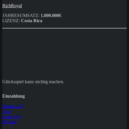
RichRoyal
JAHRESUMSATZ:
1.000.000€
LIZENZ:
Costa Rica
Glücksspiel kann süchtig machen.
Einzahlung
Mastercard
Visa
Apple Pay
Paysafe