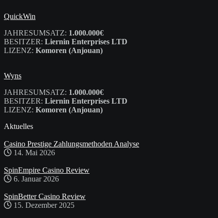
QuickWin
JAHRESUMSATZ:
1.000.000€
BESITZER:
Liernin Enterprises LTD
LIZENZ:
Komoren (Anjouan)
Wyns
JAHRESUMSATZ:
1.000.000€
BESITZER:
Liernin Enterprises LTD
LIZENZ:
Komoren (Anjouan)
Aktuelles
Casino Prestige Zahlungsmethoden Analyse
14. Mai 2026
SpinEmpire Casino Review
6. Januar 2026
SpinBetter Casino Review
15. Dezember 2025