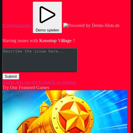
Echtgeldmodus
Demo spielen
Having issues with
Konotop Village
?
Submit
Klicke hier um mit Echtgeld zu spielen.
Try Our Featured Games