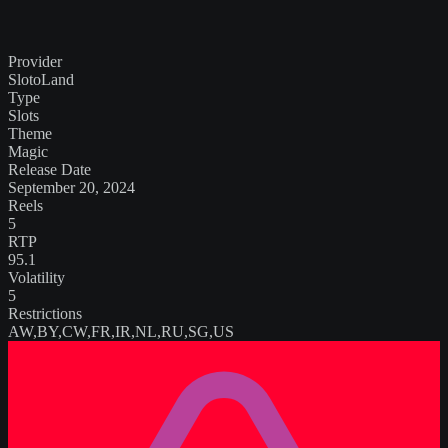
Provider
SlotoLand
Type
Slots
Theme
Magic
Release Date
September 20, 2024
Reels
5
RTP
95.1
Volatility
5
Restrictions
AW,BY,CW,FR,IR,NL,RU,SG,US