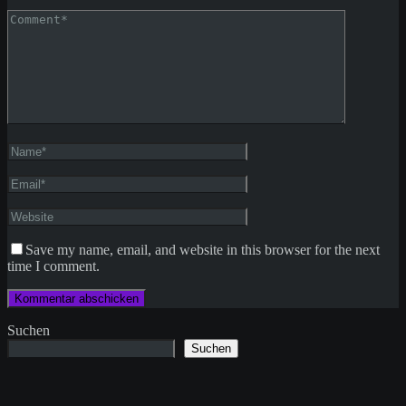
Save my name, email, and website in this browser for the next
time I comment.
Suchen
Suchen