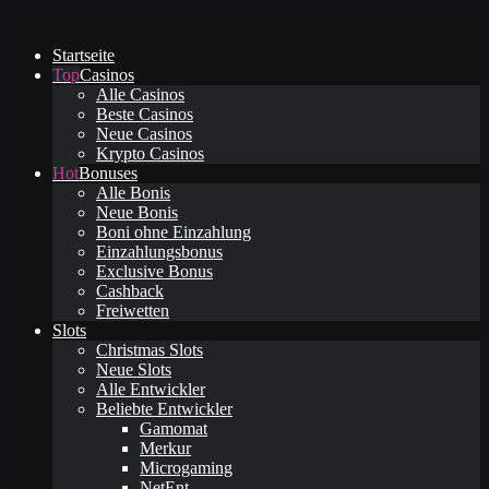
Startseite
Casinos
Alle Casinos
Beste Casinos
Neue Casinos
Krypto Casinos
Bonuses
Alle Bonis
Neue Bonis
Boni ohne Einzahlung
Einzahlungsbonus
Exclusive Bonus
Cashback
Freiwetten
Slots
Christmas Slots
Neue Slots
Alle Entwickler
Beliebte Entwickler
Gamomat
Merkur
Microgaming
NetEnt