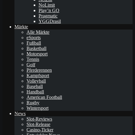
NoLimit
Play’n GO
Pragmatic
YGGDrasil
Märkte
Alle Märkte
eSports
Fußball
Basketball
Motorsport
Tennis
Golf
Pferderennen
Kampfsport
Volleyball
Baseball
Handball
American Football
Rugby
Wintersport
News
Slot-Reviews
Slot-Release
Casino-Ticker