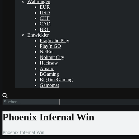
Währungen
EUR
USD
CHF
CAD
BRL
Entwickler
Pragmatic Play
Play’n GO
NetEnt
Nolimit City
Hacksaw
Amatic
BGaming
BigTimeGaming
Gamomat
Phoenix Infernal Win
Phoenix Infernal Win