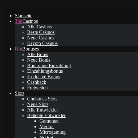
Startseite
Casinos
Alle Casinos
Beste Casinos
Neue Casinos
Krypto Casinos
Bonuses
Alle Bonis
Neue Bonis
Boni ohne Einzahlung
Einzahlungsbonus
Exclusive Bonus
Cashback
Freiwetten
Slots
Christmas Slots
Neue Slots
Alle Entwickler
Beliebte Entwickler
Gamomat
Merkur
Microgaming
NetEnt