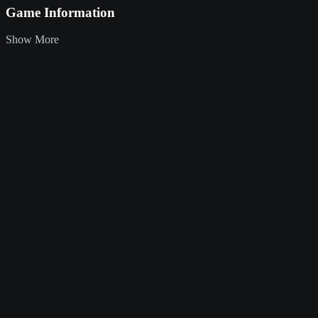
Game Information
Show More