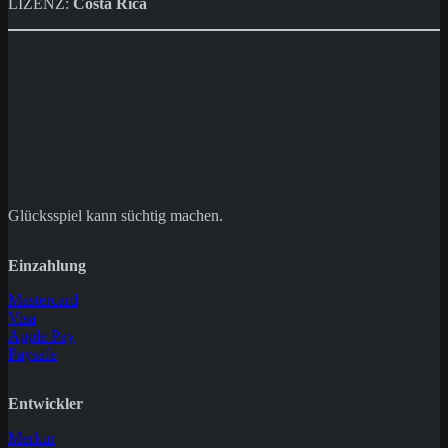
LIZENZ:
Costa Rica
Glücksspiel kann süchtig machen.
Einzahlung
Mastercard
Visa
Apple Pay
Paysafe
Entwickler
Merkur