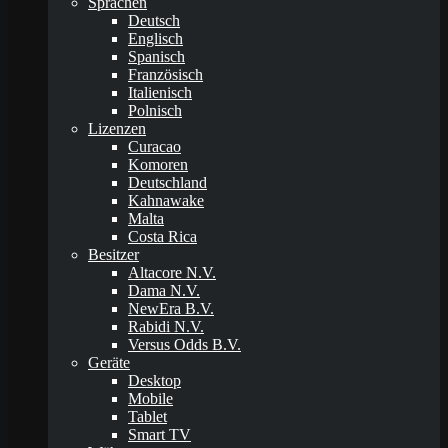
Sprachen
Deutsch
Englisch
Spanisch
Französisch
Italienisch
Polnisch
Lizenzen
Curacao
Komoren
Deutschland
Kahnawake
Malta
Costa Rica
Besitzer
Altacore N.V.
Dama N.V.
NewEra B.V.
Rabidi N.V.
Versus Odds B.V.
Geräte
Desktop
Mobile
Tablet
Smart TV