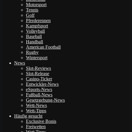
Motorsport
Tennis
Golf
Pferderennen
Kampfsport
Volleyball
Baseball
Handball
American Football
Rugby
Wintersport
News
Slot-Reviews
Slot-Release
Casino-Ticker
Entwickler-News
eSports-News
Fußball-News
Gesetzgebung-News
Wett-News
Wett-Tipps
Häufig gesucht
Exclusive Bonis
Freiwetten
Wett Tipps