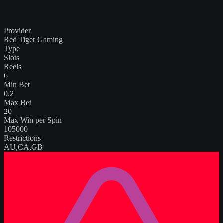
Provider
Red Tiger Gaming
Type
Slots
Reels
6
Min Bet
0.2
Max Bet
20
Max Win per Spin
105000
Restrictions
AU,CA,GB