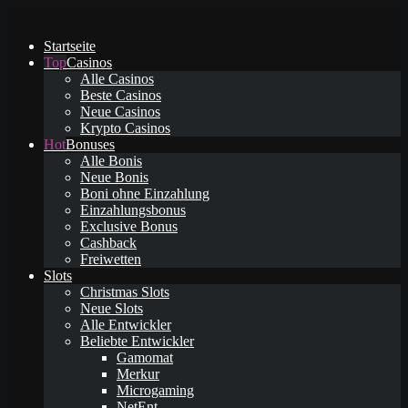
Startseite
Casinos
Alle Casinos
Beste Casinos
Neue Casinos
Krypto Casinos
Bonuses
Alle Bonis
Neue Bonis
Boni ohne Einzahlung
Einzahlungsbonus
Exclusive Bonus
Cashback
Freiwetten
Slots
Christmas Slots
Neue Slots
Alle Entwickler
Beliebte Entwickler
Gamomat
Merkur
Microgaming
NetEnt