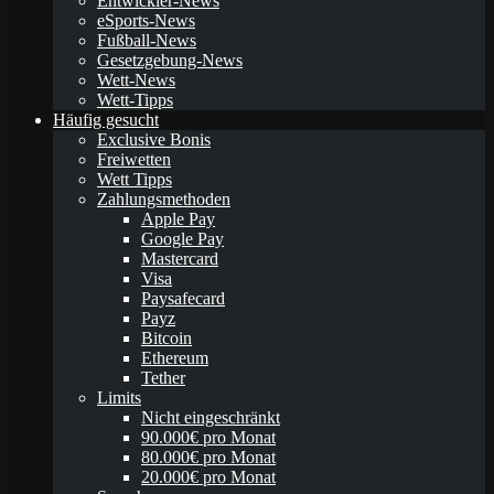
Entwickler-News
eSports-News
Fußball-News
Gesetzgebung-News
Wett-News
Wett-Tipps
Häufig gesucht
Exclusive Bonis
Freiwetten
Wett Tipps
Zahlungsmethoden
Apple Pay
Google Pay
Mastercard
Visa
Paysafecard
Payz
Bitcoin
Ethereum
Tether
Limits
Nicht eingeschränkt
90.000€ pro Monat
80.000€ pro Monat
20.000€ pro Monat