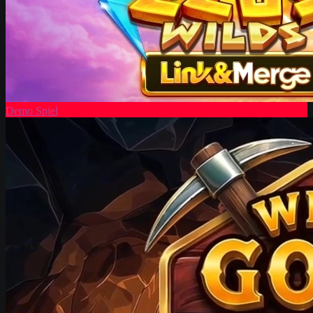
Demo Spiel