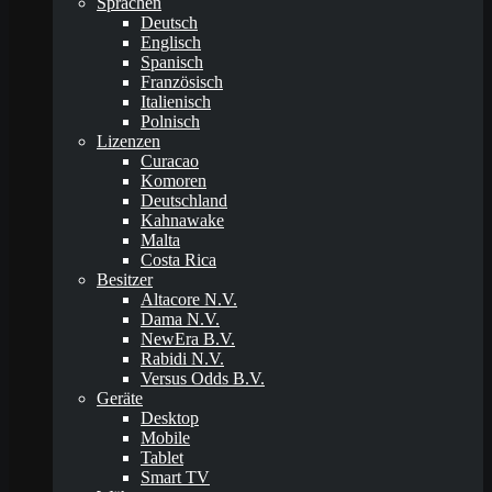
Sprachen
Deutsch
Englisch
Spanisch
Französisch
Italienisch
Polnisch
Lizenzen
Curacao
Komoren
Deutschland
Kahnawake
Malta
Costa Rica
Besitzer
Altacore N.V.
Dama N.V.
NewEra B.V.
Rabidi N.V.
Versus Odds B.V.
Geräte
Desktop
Mobile
Tablet
Smart TV