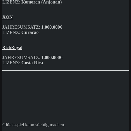
LIZENZ:
Komoren (Anjouan)
XON
JAHRESUMSATZ:
1.000.000€
LIZENZ:
Curacao
RichRoyal
JAHRESUMSATZ:
1.000.000€
LIZENZ:
Costa Rica
Glücksspiel kann süchtig machen.