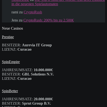
in die neuesten Spielautomaten
rami
zu
CryptoRush
Jens
zu
CryptoRush: 200% bis zu 2.500€
Neue Casinos
Prestige
BESITZER:
Aurevia IT Group
LIZENZ:
Curacao
SpinEmpire
JAHRESUMSATZ:
10.000.000€
BESITZER:
GBL Solutions N.V.
LIZENZ:
Curacao
SpinBetter
JAHRESUMSATZ:
20.000.000€
BESITZER:
Sprut Group B.V.