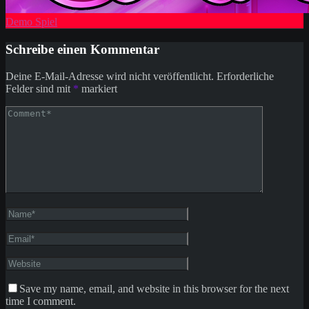
Demo Spiel
Schreibe einen Kommentar
Deine E-Mail-Adresse wird nicht veröffentlicht.
Erforderliche
Felder sind mit
*
markiert
Save my name, email, and website in this browser for the next
time I comment.