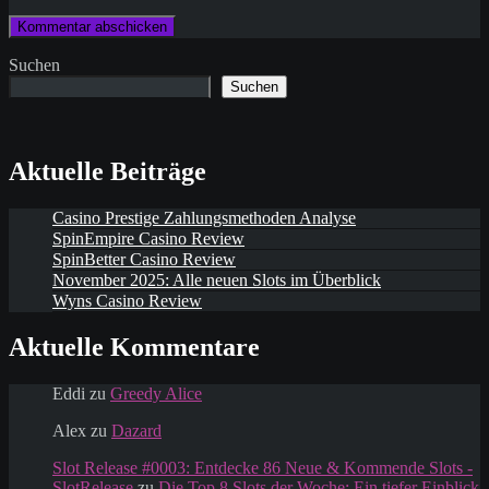
Suchen
Suchen
Aktuelle Beiträge
Casino Prestige Zahlungsmethoden Analyse
SpinEmpire Casino Review
SpinBetter Casino Review
November 2025: Alle neuen Slots im Überblick
Wyns Casino Review
Aktuelle Kommentare
Eddi
zu
Greedy Alice
Alex
zu
Dazard
Slot Release #0003: Entdecke 86 Neue & Kommende Slots -
SlotRelease
zu
Die Top 8 Slots der Woche: Ein tiefer Einblick