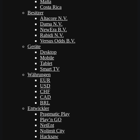
Malta
Costa Rica
Besitzer
Altacore N.V.
Dama N.V.
NewEra B.V.
Rabidi N.V.
Versus Odds B.V.
Geräte
Desktop
Mobile
Tablet
Smart TV
Währungen
EUR
USD
CHF
CAD
BRL
Entwickler
Pragmatic Play
Play’n GO
NetEnt
Nolimit City
Hacksaw