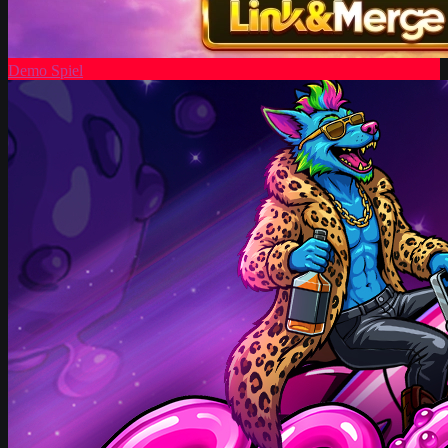
Demo Spiel