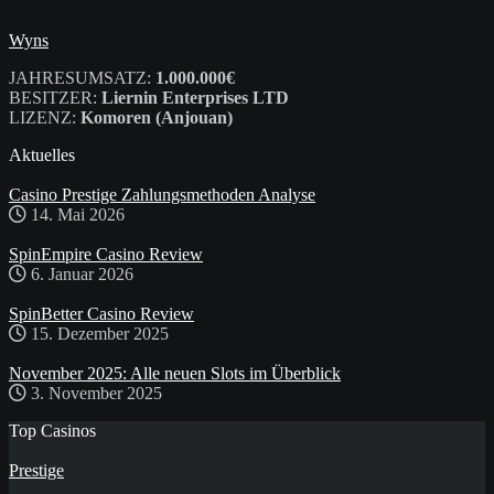
Wyns
JAHRESUMSATZ:
1.000.000€
BESITZER:
Liernin Enterprises LTD
LIZENZ:
Komoren (Anjouan)
Aktuelles
Casino Prestige Zahlungsmethoden Analyse
14. Mai 2026
SpinEmpire Casino Review
6. Januar 2026
SpinBetter Casino Review
15. Dezember 2025
November 2025: Alle neuen Slots im Überblick
3. November 2025
Top Casinos
Prestige