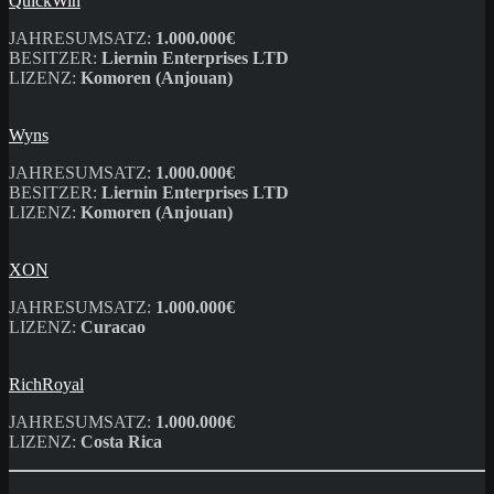
QuickWin
JAHRESUMSATZ:
1.000.000€
BESITZER:
Liernin Enterprises LTD
LIZENZ:
Komoren (Anjouan)
Wyns
JAHRESUMSATZ:
1.000.000€
BESITZER:
Liernin Enterprises LTD
LIZENZ:
Komoren (Anjouan)
XON
JAHRESUMSATZ:
1.000.000€
LIZENZ:
Curacao
RichRoyal
JAHRESUMSATZ:
1.000.000€
LIZENZ:
Costa Rica