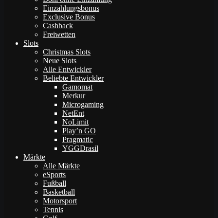
Einzahlungsbonus
Exclusive Bonus
Cashback
Freiwetten
Slots
Christmas Slots
Neue Slots
Alle Entwickler
Beliebte Entwickler
Gamomat
Merkur
Microgaming
NetEnt
NoLimit
Play’n GO
Pragmatic
YGGDrasil
Märkte
Alle Märkte
eSports
Fußball
Basketball
Motorsport
Tennis