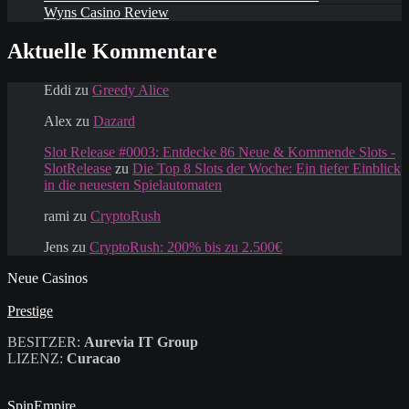
Wyns Casino Review
Aktuelle Kommentare
Eddi
zu
Greedy Alice
Alex
zu
Dazard
Slot Release #0003: Entdecke 86 Neue & Kommende Slots -
SlotRelease
zu
Die Top 8 Slots der Woche: Ein tiefer Einblick
in die neuesten Spielautomaten
rami
zu
CryptoRush
Jens
zu
CryptoRush: 200% bis zu 2.500€
Neue Casinos
Prestige
BESITZER:
Aurevia IT Group
LIZENZ:
Curacao
SpinEmpire