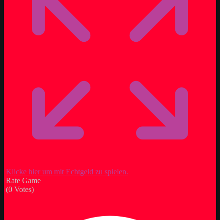
Klicke hier um mit Echtgeld zu spielen.
Rate Game
(
0
Votes)