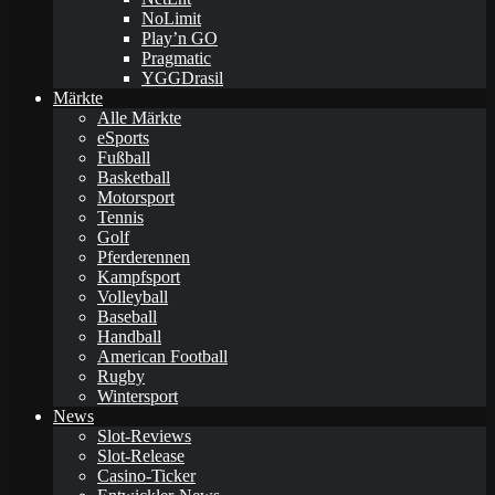
NoLimit
Play’n GO
Pragmatic
YGGDrasil
Märkte
Alle Märkte
eSports
Fußball
Basketball
Motorsport
Tennis
Golf
Pferderennen
Kampfsport
Volleyball
Baseball
Handball
American Football
Rugby
Wintersport
News
Slot-Reviews
Slot-Release
Casino-Ticker