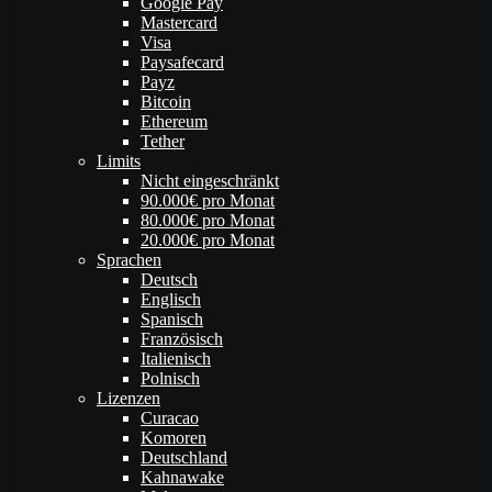
Google Pay
Mastercard
Visa
Paysafecard
Payz
Bitcoin
Ethereum
Tether
Limits
Nicht eingeschränkt
90.000€ pro Monat
80.000€ pro Monat
20.000€ pro Monat
Sprachen
Deutsch
Englisch
Spanisch
Französisch
Italienisch
Polnisch
Lizenzen
Curacao
Komoren
Deutschland
Kahnawake