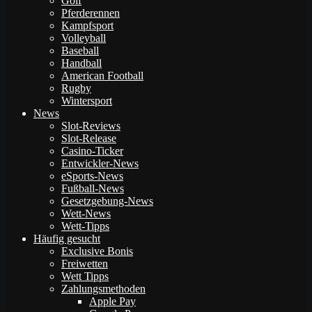
Golf
Pferderennen
Kampfsport
Volleyball
Baseball
Handball
American Football
Rugby
Wintersport
News
Slot-Reviews
Slot-Release
Casino-Ticker
Entwickler-News
eSports-News
Fußball-News
Gesetzgebung-News
Wett-News
Wett-Tipps
Häufig gesucht
Exclusive Bonis
Freiwetten
Wett Tipps
Zahlungsmethoden
Apple Pay