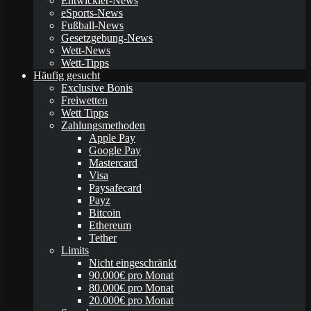
Entwickler-News
eSports-News
Fußball-News
Gesetzgebung-News
Wett-News
Wett-Tipps
Häufig gesucht
Exclusive Bonis
Freiwetten
Wett Tipps
Zahlungsmethoden
Apple Pay
Google Pay
Mastercard
Visa
Paysafecard
Payz
Bitcoin
Ethereum
Tether
Limits
Nicht eingeschränkt
90.000€ pro Monat
80.000€ pro Monat
20.000€ pro Monat