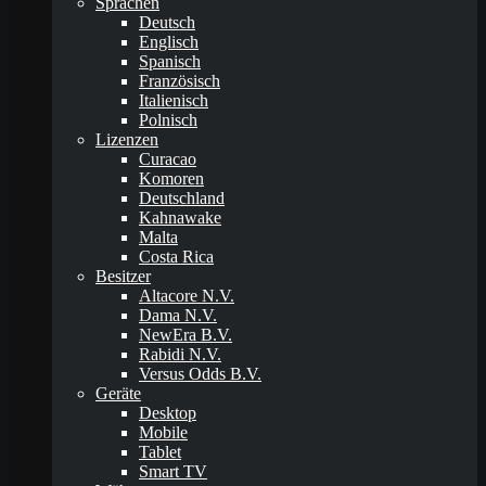
Sprachen
Deutsch
Englisch
Spanisch
Französisch
Italienisch
Polnisch
Lizenzen
Curacao
Komoren
Deutschland
Kahnawake
Malta
Costa Rica
Besitzer
Altacore N.V.
Dama N.V.
NewEra B.V.
Rabidi N.V.
Versus Odds B.V.
Geräte
Desktop
Mobile
Tablet
Smart TV