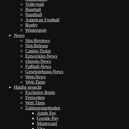
Volleyball
Baseball
Handball
American Football
Rugby
Wintersport
News
Slot-Reviews
Slot-Release
Casino-Ticker
Entwickler-News
eSports-News
Fußball-News
Gesetzgebung-News
Wett-News
Wett-Tipps
Häufig gesucht
Exclusive Bonis
Freiwetten
Wett Tipps
Zahlungsmethoden
Apple Pay
Google Pay
Mastercard
Visa