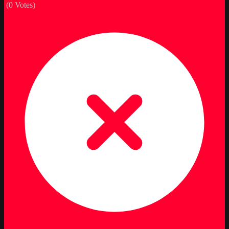
(
0
Votes)