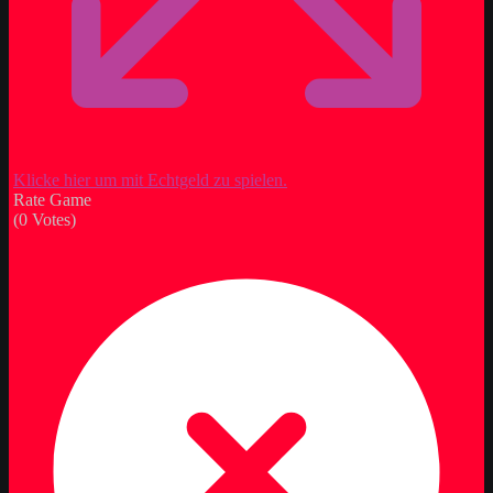
Klicke hier um mit Echtgeld zu spielen.
Rate Game
(
0
Votes)