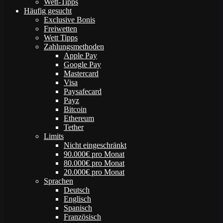
Wett-Tipps
Häufig gesucht
Exclusive Bonis
Freiwetten
Wett Tipps
Zahlungsmethoden
Apple Pay
Google Pay
Mastercard
Visa
Paysafecard
Payz
Bitcoin
Ethereum
Tether
Limits
Nicht eingeschränkt
90.000€ pro Monat
80.000€ pro Monat
20.000€ pro Monat
Sprachen
Deutsch
Englisch
Spanisch
Französisch