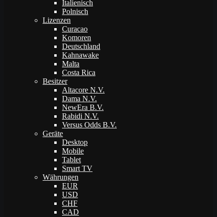
Italienisch
Polnisch
Lizenzen
Curacao
Komoren
Deutschland
Kahnawake
Malta
Costa Rica
Besitzer
Altacore N.V.
Dama N.V.
NewEra B.V.
Rabidi N.V.
Versus Odds B.V.
Geräte
Desktop
Mobile
Tablet
Smart TV
Währungen
EUR
USD
CHF
CAD