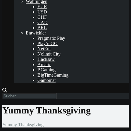
Währungen
EUR
USD
CHF
CAD
BRL
Entwickler
Pragmatic Play
Play’n GO
NetEnt
Nolimit City
Hacksaw
Amatic
BGaming
BigTimeGaming
Gamomat
Yummy Thanksgiving
Yummy Thanksgiving