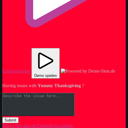
Echtgeldmodus
Demo spielen
Having issues with
Yummy Thanksgiving
?
Submit
Klicke hier um mit Echtgeld zu spielen.