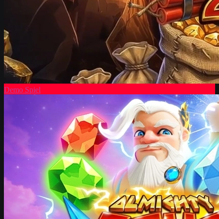
Demo Spiel