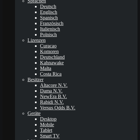
Sprachen
Deutsch
Englisch
Spanisch
Französisch
Italienisch
Polnisch
Lizenzen
Curacao
Komoren
Deutschland
Kahnawake
Malta
Costa Rica
Besitzer
Altacore N.V.
Dama N.V.
NewEra B.V.
Rabidi N.V.
Versus Odds B.V.
Geräte
Desktop
Mobile
Tablet
Smart TV