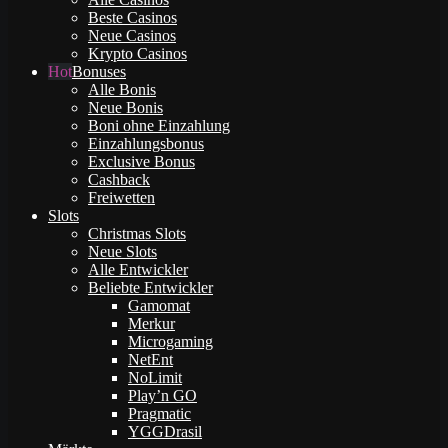
Beste Casinos
Neue Casinos
Krypto Casinos
Bonuses
Alle Bonis
Neue Bonis
Boni ohne Einzahlung
Einzahlungsbonus
Exclusive Bonus
Cashback
Freiwetten
Slots
Christmas Slots
Neue Slots
Alle Entwickler
Beliebte Entwickler
Gamomat
Merkur
Microgaming
NetEnt
NoLimit
Play’n GO
Pragmatic
YGGDrasil