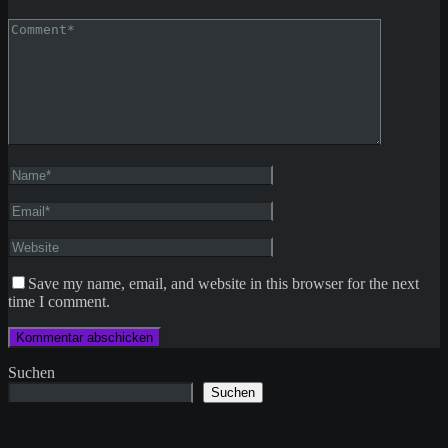
Save my name, email, and website in this browser for the next
time I comment.
Suchen
Suchen