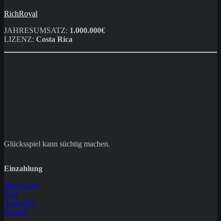
RichRoyal
JAHRESUMSATZ:
1.000.000€
LIZENZ:
Costa Rica
Glücksspiel kann süchtig machen.
Einzahlung
Mastercard
Visa
Apple Pay
Paysafe