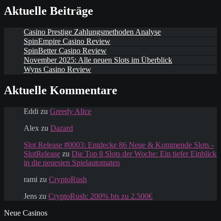
Aktuelle Beiträge
Casino Prestige Zahlungsmethoden Analyse
SpinEmpire Casino Review
SpinBetter Casino Review
November 2025: Alle neuen Slots im Überblick
Wyns Casino Review
Aktuelle Kommentare
Eddi
zu
Greedy Alice
Alex
zu
Dazard
Slot Release #0003: Entdecke 86 Neue & Kommende Slots -
SlotRelease
zu
Die Top 8 Slots der Woche: Ein tiefer Einblick
in die neuesten Spielautomaten
rami
zu
CryptoRush
Jens
zu
CryptoRush: 200% bis zu 2.500€
Neue Casinos