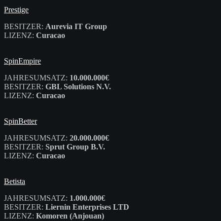
Prestige
BESITZER:
Aurevia IT Group
LIZENZ:
Curacao
SpinEmpire
JAHRESUMSATZ:
10.000.000€
BESITZER:
GBL Solutions N.V.
LIZENZ:
Curacao
SpinBetter
JAHRESUMSATZ:
20.000.000€
BESITZER:
Sprut Group B.V.
LIZENZ:
Curacao
Betista
JAHRESUMSATZ:
1.000.000€
BESITZER:
Liernin Enterprises LTD
LIZENZ:
Komoren (Anjouan)