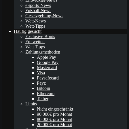
Entwickler-News
eSports-News
Fußball-News
Gesetzgebung-News
Wett-News
Wett-Tipps
Häufig gesucht
Exclusive Bonis
Freiwetten
Wett Tipps
Zahlungsmethoden
Apple Pay
Google Pay
Mastercard
Visa
Paysafecard
Payz
Bitcoin
Ethereum
Tether
Limits
Nicht eingeschränkt
90.000€ pro Monat
80.000€ pro Monat
20.000€ pro Monat