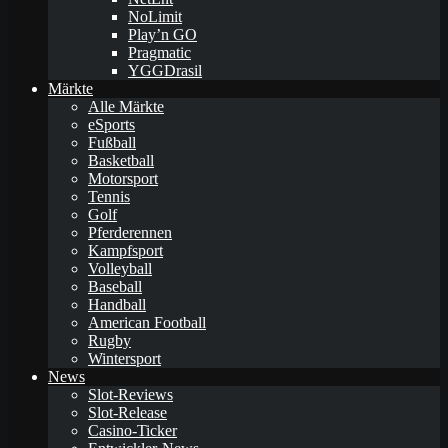
NoLimit
Play’n GO
Pragmatic
YGGDrasil
Märkte
Alle Märkte
eSports
Fußball
Basketball
Motorsport
Tennis
Golf
Pferderennen
Kampfsport
Volleyball
Baseball
Handball
American Football
Rugby
Wintersport
News
Slot-Reviews
Slot-Release
Casino-Ticker