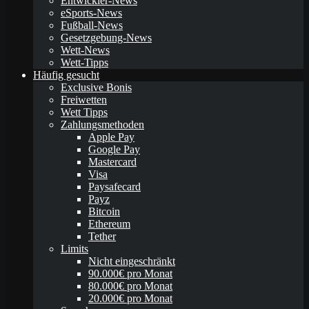
Entwickler-News
eSports-News
Fußball-News
Gesetzgebung-News
Wett-News
Wett-Tipps
Häufig gesucht
Exclusive Bonis
Freiwetten
Wett Tipps
Zahlungsmethoden
Apple Pay
Google Pay
Mastercard
Visa
Paysafecard
Payz
Bitcoin
Ethereum
Tether
Limits
Nicht eingeschränkt
90.000€ pro Monat
80.000€ pro Monat
20.000€ pro Monat