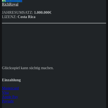
RichRoyal
JAHRESUMSATZ:
1.000.000€
LIZENZ:
Costa Rica
Glücksspiel kann süchtig machen.
Einzahlung
Mastercard
Visa
Apple Pay
Paysafe