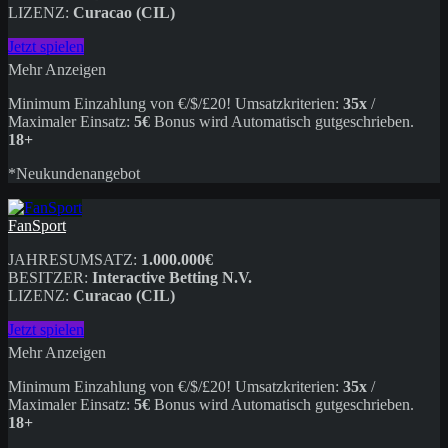
LIZENZ:
Curacao (CIL)
Jetzt spielen
Mehr Anzeigen
Minimum Einzahlung von €/$/£20! Umsatzkriterien:
35x
/
Maximaler Einsatz:
5€
Bonus wird Automatisch gutgeschrieben.
18+
*Neukundenangebot
FanSport
JAHRESUMSATZ:
1.000.000€
BESITZER:
Interactive Betting N.V.
LIZENZ:
Curacao (CIL)
Jetzt spielen
Mehr Anzeigen
Minimum Einzahlung von €/$/£20! Umsatzkriterien:
35x
/
Maximaler Einsatz:
5€
Bonus wird Automatisch gutgeschrieben.
18+