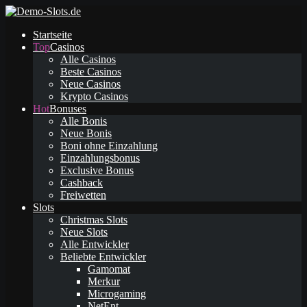
Startseite
Casinos
Alle Casinos
Beste Casinos
Neue Casinos
Krypto Casinos
Bonuses
Alle Bonis
Neue Bonis
Boni ohne Einzahlung
Einzahlungsbonus
Exclusive Bonus
Cashback
Freiwetten
Slots
Christmas Slots
Neue Slots
Alle Entwickler
Beliebte Entwickler
Gamomat
Merkur
Microgaming
NetEnt