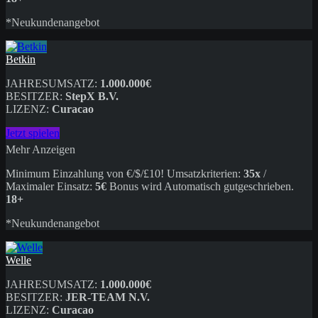
*Neukundenangebot
Betkin
JAHRESUMSATZ:
1.000.000€
BESITZER:
StepX B.V.
LIZENZ:
Curacao
Jetzt spielen
Mehr Anzeigen
Minimum Einzahlung von €/$/£10! Umsatzkriterien:
35x
/
Maximaler Einsatz:
5€
Bonus wird Automatisch gutgeschrieben.
18+
*Neukundenangebot
Welle
JAHRESUMSATZ:
1.000.000€
BESITZER:
JER-TEAM N.V.
LIZENZ:
Curacao