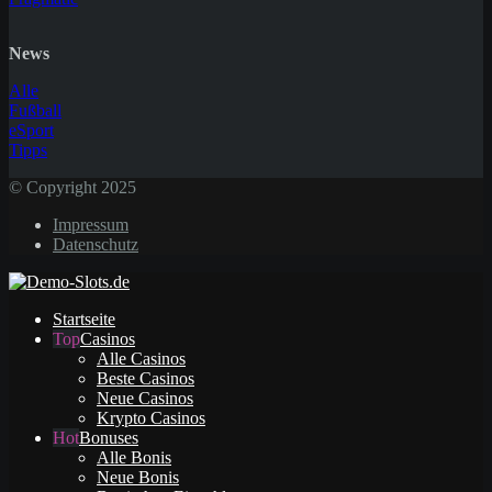
News
Alle
Fußball
eSport
Tipps
© Copyright 2025
Impressum
Datenschutz
Startseite
Casinos
Alle Casinos
Beste Casinos
Neue Casinos
Krypto Casinos
Bonuses
Alle Bonis
Neue Bonis