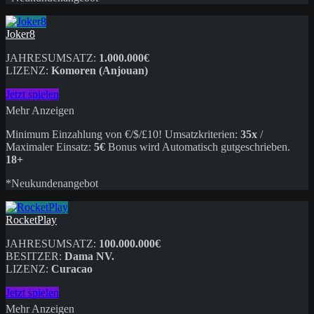
Joker8
JAHRESUMSATZ:
1.000.000€
LIZENZ:
Komoren (Anjouan)
Jetzt spielen
Mehr Anzeigen
Minimum Einzahlung von €/$/£10! Umsatzkriterien:
35x
/
Maximaler Einsatz:
5€
Bonus wird Automatisch gutgeschrieben.
18+
*Neukundenangebot
RocketPlay
JAHRESUMSATZ:
100.000.000€
BESITZER:
Dama NV.
LIZENZ:
Curacao
Jetzt spielen
Mehr Anzeigen