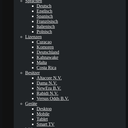
Sprachen
Deutsch
Englisch
Spanisch
Französisch
Italienisch
Polnisch
Lizenzen
Curacao
Komoren
Deutschland
Kahnawake
Malta
Costa Rica
Besitzer
Altacore N.V.
Dama N.V.
NewEra B.V.
Rabidi N.V.
Versus Odds B.V.
Geräte
Desktop
Mobile
Tablet
Smart TV