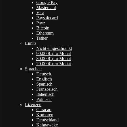
Google Pay
Mastercard
Visa
Paysafecard
Payz
Bitcoin
Ethereum
Tether
Limits
Nicht eingeschränkt
90.000€ pro Monat
80.000€ pro Monat
20.000€ pro Monat
Sprachen
Deutsch
Englisch
Spanisch
Französisch
Italienisch
Polnisch
Lizenzen
Curacao
Komoren
Deutschland
Kahnawake