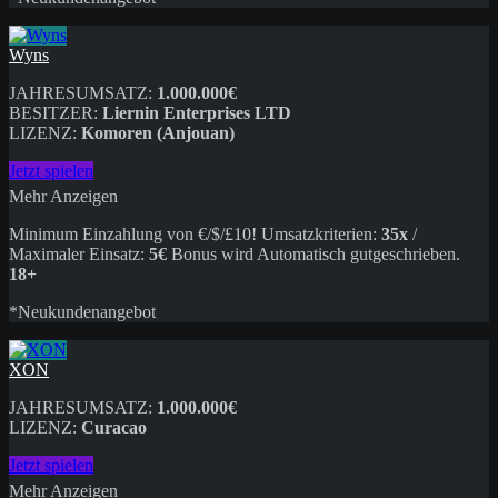
Wyns
JAHRESUMSATZ:
1.000.000€
BESITZER:
Liernin Enterprises LTD
LIZENZ:
Komoren (Anjouan)
Jetzt spielen
Mehr Anzeigen
Minimum Einzahlung von €/$/£10! Umsatzkriterien:
35x
/
Maximaler Einsatz:
5€
Bonus wird Automatisch gutgeschrieben.
18+
*Neukundenangebot
XON
JAHRESUMSATZ:
1.000.000€
LIZENZ:
Curacao
Jetzt spielen
Mehr Anzeigen