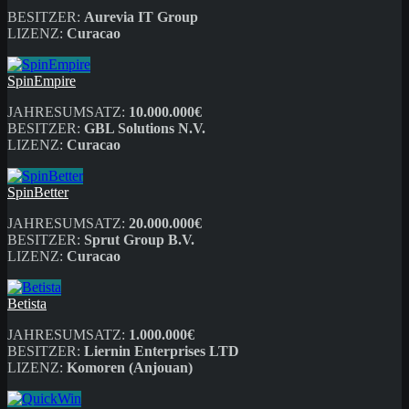
BESITZER:
Aurevia IT Group
LIZENZ:
Curacao
SpinEmpire
JAHRESUMSATZ:
10.000.000€
BESITZER:
GBL Solutions N.V.
LIZENZ:
Curacao
SpinBetter
JAHRESUMSATZ:
20.000.000€
BESITZER:
Sprut Group B.V.
LIZENZ:
Curacao
Betista
JAHRESUMSATZ:
1.000.000€
BESITZER:
Liernin Enterprises LTD
LIZENZ:
Komoren (Anjouan)