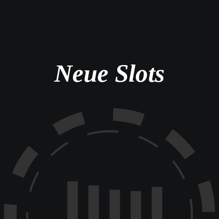
Neue Slots