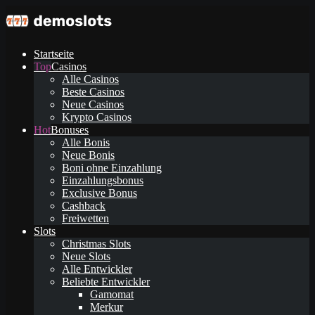
Startseite
Casinos
Alle Casinos
Beste Casinos
Neue Casinos
Krypto Casinos
Bonuses
Alle Bonis
Neue Bonis
Boni ohne Einzahlung
Einzahlungsbonus
Exclusive Bonus
Cashback
Freiwetten
Slots
Christmas Slots
Neue Slots
Alle Entwickler
Beliebte Entwickler
Gamomat
Merkur