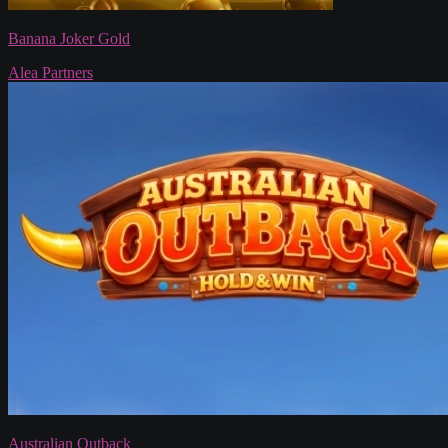
Banana Joker Gold
Alea Partners
Australian Outback