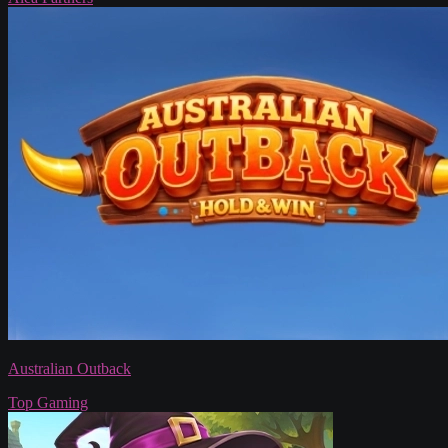
Australian Outback
Top Gaming