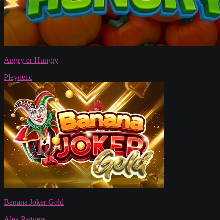
Angry or Hungry
Playnetic
Banana Joker Gold
Alea Partners