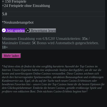
+ 150 Freispiele
+24 Freispiele ohne Einzahlung
5.0
*Neukundenangebot
Jetzt spielen
Bewertung lesen
Minimum Einzahlung von €/$/£20! Umsatzkriterien:
35x
/
Maximaler Einsatz:
5€
Bonus wird Automatisch gutgeschrieben.
18+
Mehr laden
*Auf demo-slots.de findest du eine sorgfältig kuratierte Auswahl der Top Casinos im
Internet. Unsere Experten haben eine umfassende Analyse durchgeführt, um dir nur die
besten und zuverlässigsten Online-Casinos vorzustellen. Diese Casinos zeichnen sich
durch ihre hervorragenden Spielauswahlen, attraktiven Bonusangebote und erstklassigen
Kundenservice aus. Egal, ob du auf der Suche nach neuen Casino-Erlebnissen oder
bewährten Favoriten bist – unsere Liste der Top Casinos bietet dir die besten Optionen für
dein Glücksspielabenteuer. Entdecke die besten Casinos, genieße erstklassige Spiele und
profitiere von exklusiven Boni. Dein nächstes Casino-Erlebnis beginnt hier!