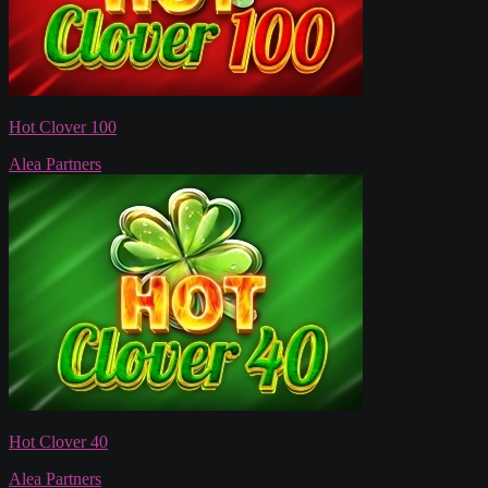
Hot Clover 100
Alea Partners
Hot Clover 40
Alea Partners