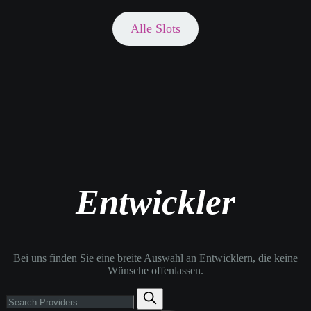
Alle Slots
Entwickler
Bei uns finden Sie eine breite Auswahl an Entwicklern, die keine
Wünsche offenlassen.