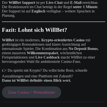
Der
WillBet Support
ist per
Live-Chat
und
E-Mail
erreichbar.
Die Reaktionszeit im Chat beträgt in der Regel
unter 1 Minute
.
Der Support ist auf
Englisch
verfügbar – weitere Sprachen in
Planung.
Fazit: Lohnt sich WillBet?
WillBet
ist ein modernes,
Krypto-orientiertes Casino
mit
großzügigen Bonusaktionen und klarer Ausrichtung auf
internationale Spieler. Die Kombination aus
No Deposit Bonus
,
einem massiven
Willkommenspaket
, wöchentlichen
Freispielaktionen und
Live Cashback
macht WillBet zu einer
hervorragenden Wahl für ambitionierte Casino-Fans.
👉 Du spielst mit Krypto? Du willst hohe Boni, schnelle
Auszahlungen und eine Plattform mit Zukunft?
Dann ist WillBet definitiv einen Blick wert.
Zum Casino / Wettanbieter