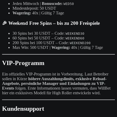
Jeden Mittwoch |
Bonuscode:
WED50
Mindestdeposit: 50 USDT
Wagering:
40x | Gültig 7 Tage
🎉
Weekend Free Spins – bis zu 200 Freispiele
30 Spins bei 30 USDT – Code:
WEEKEND30
60 Spins bei 50 USDT – Code:
WEEKEND60
200 Spins bei 100 USDT – Code:
WEEKEND200
Max Win: 500 USDT |
Wagering:
40x | Gültig 7 Tage
VIP-Programm
Ein offizielles VIP-Programm ist in Vorbereitung. Laut Betreiber
sollen in Kürze
höhere Auszahlungslimits, exklusive Reload-
Angebote, persönliche Manager und Einladungen zu VIP-
Events
folgen. Erste Informationen lassen vermuten, dass WillBet
hier ein exklusives Modell für High Roller entwickeln wird.
Kundensupport