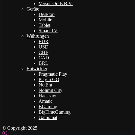
Versus Odds B.V.
Geräte
Desktop
Mobile
Tablet
Smart TV
Währungen
EUR
USD
CHF
CAD
BRL
Entwickler
Pragmatic Play
Play’n GO
NetEnt
Nolimit City
Hacksaw
Amatic
BGaming
BigTimeGaming
Gamomat
© Copyright 2025