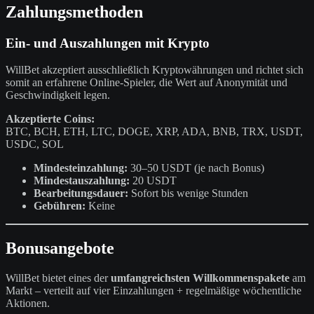
Zahlungsmethoden
Ein- und Auszahlungen mit Krypto
WillBet akzeptiert ausschließlich Kryptowährungen und richtet sich
somit an erfahrene Online-Spieler, die Wert auf Anonymität und
Geschwindigkeit legen.
Akzeptierte Coins:
BTC, BCH, ETH, LTC, DOGE, XRP, ADA, BNB, TRX, USDT,
USDC, SOL
Mindesteinzahlung:
30–50 USDT (je nach Bonus)
Mindestauszahlung:
20 USDT
Bearbeitungsdauer:
Sofort bis wenige Stunden
Gebühren:
Keine
Bonusangebote
WillBet bietet eines der
umfangreichsten Willkommenspakete
am
Markt – verteilt auf vier Einzahlungen + regelmäßige wöchentliche
Aktionen.