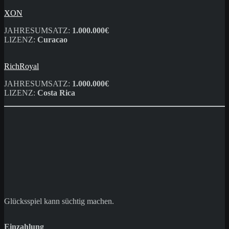
XON
JAHRESUMSATZ:
1.000.000€
LIZENZ:
Curacao
RichRoyal
JAHRESUMSATZ:
1.000.000€
LIZENZ:
Costa Rica
Glücksspiel kann süchtig machen.
Einzahlung