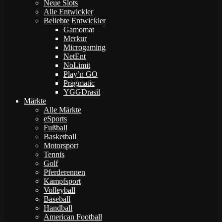
Neue Slots
Alle Entwickler
Beliebte Entwickler
Gamomat
Merkur
Microgaming
NetEnt
NoLimit
Play’n GO
Pragmatic
YGGDrasil
Märkte
Alle Märkte
eSports
Fußball
Basketball
Motorsport
Tennis
Golf
Pferderennen
Kampfsport
Volleyball
Baseball
Handball
American Football