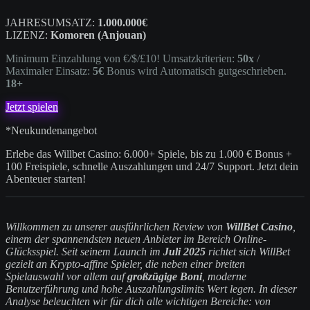
JAHRESUMSATZ:
1.000.000€
LIZENZ:
Komoren (Anjouan)
Minimum Einzahlung von €/$/£10! Umsatzkriterien:
50x
/
Maximaler Einsatz:
5€
Bonus wird Automatisch gutgeschrieben.
18+
Jetzt spielen
*Neukundenangebot
Erlebe das Willbet Casino: 6.000+ Spiele, bis zu 1.000 € Bonus +
100 Freispiele, schnelle Auszahlungen und 24/7 Support. Jetzt dein
Abenteuer starten!
Willkommen zu unserer ausführlichen Review von
WillBet Casino
,
einem der spannendsten neuen Anbieter im Bereich Online-
Glücksspiel. Seit seinem Launch im
Juli 2025
richtet sich WillBet
gezielt an Krypto-affine Spieler, die neben einer breiten
Spielauswahl vor allem auf
großzügige Boni
, moderne
Benutzerführung und hohe Auszahlungslimits Wert legen. In dieser
Analyse beleuchten wir für dich alle wichtigen Bereiche: von