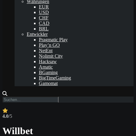
Währungen
EUR
USD
CHF
CAD
BRL
Entwickler
Pragmatic Play
Play’n GO
NetEnt
Nolimit City
Hacksaw
Amatic
BGaming
BigTimeGaming
Gamomat
4.0
/5
Willbet