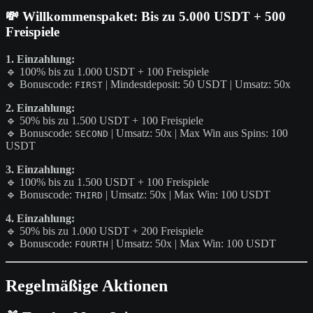
💸
Willkommenspaket: Bis zu 5.000 USDT + 500
Freispiele
1. Einzahlung:
🔹 100% bis zu 1.000 USDT + 100 Freispiele
🔹 Bonuscode:
| Mindestdeposit: 50 USDT | Umsatz: 50x
FIRST
2. Einzahlung:
🔹 50% bis zu 1.500 USDT + 100 Freispiele
🔹 Bonuscode:
| Umsatz: 50x | Max Win aus Spins: 100
SECOND
USDT
3. Einzahlung:
🔹 100% bis zu 1.500 USDT + 100 Freispiele
🔹 Bonuscode:
| Umsatz: 50x | Max Win: 100 USDT
THIRD
4. Einzahlung:
🔹 50% bis zu 1.000 USDT + 200 Freispiele
🔹 Bonuscode:
| Umsatz: 50x | Max Win: 100 USDT
FOURTH
Regelmäßige Aktionen