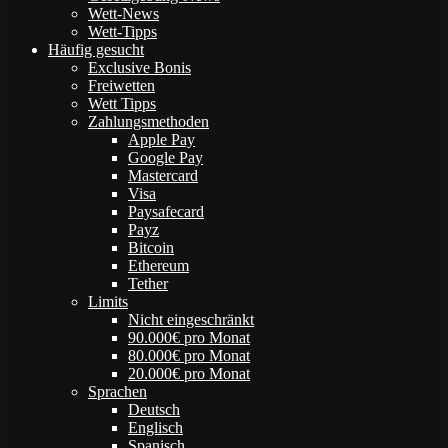
Wett-News
Wett-Tipps
Häufig gesucht
Exclusive Bonis
Freiwetten
Wett Tipps
Zahlungsmethoden
Apple Pay
Google Pay
Mastercard
Visa
Paysafecard
Payz
Bitcoin
Ethereum
Tether
Limits
Nicht eingeschränkt
90.000€ pro Monat
80.000€ pro Monat
20.000€ pro Monat
Sprachen
Deutsch
Englisch
Spanisch