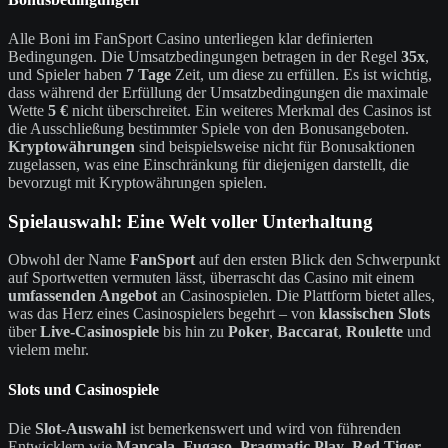
Alle Boni im FanSport Casino unterliegen klar definierten
Bedingungen. Die Umsatzbedingungen betragen in der Regel
35x
,
und Spieler haben
7 Tage
Zeit, um diese zu erfüllen. Es ist wichtig,
dass während der Erfüllung der Umsatzbedingungen die maximale
Wette
5 €
nicht überschreitet. Ein weiteres Merkmal des Casinos ist
die Ausschließung bestimmter Spiele von den Bonusangeboten.
Kryptowährungen
sind beispielsweise nicht für Bonusaktionen
zugelassen, was eine Einschränkung für diejenigen darstellt, die
bevorzugt mit Kryptowährungen spielen.
Spielauswahl: Eine Welt voller Unterhaltung
Obwohl der Name
FanSport
auf den ersten Blick den Schwerpunkt
auf Sportwetten vermuten lässt, überrascht das Casino mit einem
umfassenden Angebot
an Casinospielen. Die Plattform bietet alles,
was das Herz eines Casinospielers begehrt – von
klassischen Slots
über
Live-Casinospiele
bis hin zu
Poker
,
Baccarat
,
Roulette
und
vielem mehr.
Slots und Casinospiele
Die
Slot-Auswahl
ist bemerkenswert und wird von führenden
Entwicklern wie
Mancala
,
Fugaso
,
Pragmatic Play
,
Red Tiger