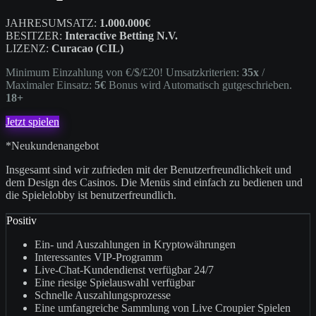
JAHRESUMSATZ:
1.000.000€
BESITZER:
Interactive Betting N.V.
LIZENZ:
Curacao (CIL)
Minimum Einzahlung von €/$/£20! Umsatzkriterien:
35x
/
Maximaler Einsatz:
5€
Bonus wird Automatisch gutgeschrieben.
18+
Jetzt spielen
*Neukundenangebot
Insgesamt sind wir zufrieden mit der Benutzerfreundlichkeit und
dem Design des Casinos. Die Menüs sind einfach zu bedienen und
die Spielelobby ist benutzerfreundlich.
Positiv
Ein- und Auszahlungen in Kryptowährungen
Interessantes VIP-Programm
Live-Chat-Kundendienst verfügbar 24/7
Eine riesige Spielauswahl verfügbar
Schnelle Auszahlungsprozesse
Eine umfangreiche Sammlung von Live Croupier Spielen