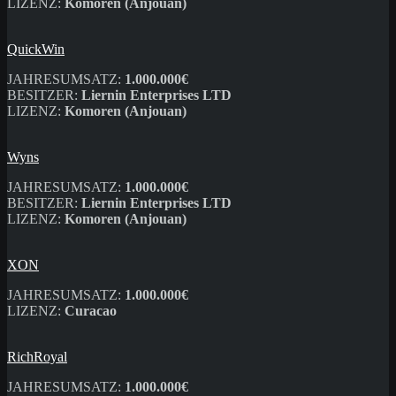
LIZENZ:
Komoren (Anjouan)
QuickWin
JAHRESUMSATZ:
1.000.000€
BESITZER:
Liernin Enterprises LTD
LIZENZ:
Komoren (Anjouan)
Wyns
JAHRESUMSATZ:
1.000.000€
BESITZER:
Liernin Enterprises LTD
LIZENZ:
Komoren (Anjouan)
XON
JAHRESUMSATZ:
1.000.000€
LIZENZ:
Curacao
RichRoyal
JAHRESUMSATZ:
1.000.000€