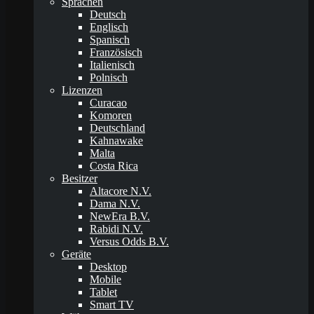
Sprachen
Deutsch
Englisch
Spanisch
Französisch
Italienisch
Polnisch
Lizenzen
Curacao
Komoren
Deutschland
Kahnawake
Malta
Costa Rica
Besitzer
Altacore N.V.
Dama N.V.
NewEra B.V.
Rabidi N.V.
Versus Odds B.V.
Geräte
Desktop
Mobile
Tablet
Smart TV