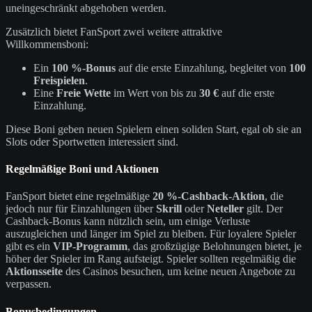
uneingeschränkt abgehoben werden.
Zusätzlich bietet FanSport zwei weitere attraktive
Willkommensboni:
Ein
100 %-Bonus
auf die erste Einzahlung, begleitet von
100
Freispielen
.
Eine
Freie Wette
im Wert von bis zu
30 €
auf die erste
Einzahlung.
Diese Boni geben neuen Spielern einen soliden Start, egal ob sie an
Slots oder Sportwetten interessiert sind.
Regelmäßige Boni und Aktionen
FanSport bietet eine regelmäßige
20 %-Cashback-Aktion
, die
jedoch nur für Einzahlungen über
Skrill
oder
Neteller
gilt. Der
Cashback-Bonus kann nützlich sein, um einige Verluste
auszugleichen und länger im Spiel zu bleiben. Für loyalere Spieler
gibt es ein
VIP-Programm
, das großzügige Belohnungen bietet, je
höher der Spieler im Rang aufsteigt. Spieler sollten regelmäßig die
Aktionsseite
des Casinos besuchen, um keine neuen Angebote zu
verpassen.
Bonusbedingungen