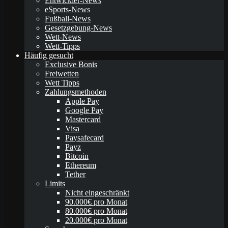
Entwickler-News
eSports-News
Fußball-News
Gesetzgebung-News
Wett-News
Wett-Tipps
Häufig gesucht
Exclusive Bonis
Freiwetten
Wett Tipps
Zahlungsmethoden
Apple Pay
Google Pay
Mastercard
Visa
Paysafecard
Payz
Bitcoin
Ethereum
Tether
Limits
Nicht eingeschränkt
90.000€ pro Monat
80.000€ pro Monat
20.000€ pro Monat