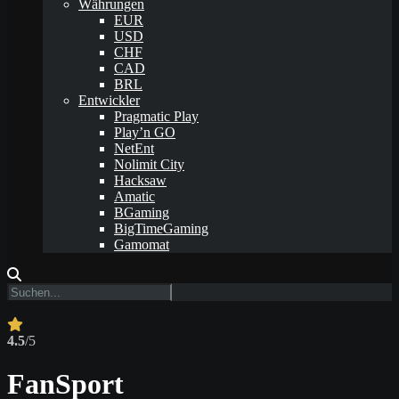
Währungen
EUR
USD
CHF
CAD
BRL
Entwickler
Pragmatic Play
Play’n GO
NetEnt
Nolimit City
Hacksaw
Amatic
BGaming
BigTimeGaming
Gamomat
4.5
/5
FanSport