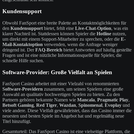
Kundensupport
Obwohl FanSport eine breite Palette an Kontaktmöglichkeiten für
den
Kundensupport
bietet, fehlt eine
Live-Chat-Option
, was ein
klarer Nachteil ist. Stattdessen können Spieler die
Hotline
nutzen,
um direkt mit einem Support-Mitarbeiter zu sprechen, oder die
E-
Mail-Kontaktoption
verwenden, wenn die Anfrage weniger
dringend ist. Der
FAQ-Bereich
bietet Antworten auf häufig gestellte
Fragen und ist eine nützliche Informationsquelle für Spieler, die
schnelle Hilfe suchen.
Software-Provider: Große Vielfalt an Spielen
FanSport Casino arbeitet mit einer Vielzahl von renommierten
Software-Providern
zusammen, um seinen Spielern eine große
Auswahl an qualitativ hochwertigen Spielen zu bieten. Zu den
Partnern gehören bekannte Namen wie
Mancala
,
Pragmatic Play
,
Betsoft Gaming
,
Red Tiger
,
Wazdan
,
Spinomenal
,
Evoplay
und
viele andere. Diese Vielfalt gewährleistet, dass das Casino immer die
neuesten und besten Spiele im Angebot hat und regelmäßig neue
Titel hinzufügt.
Gesamturteil: Das FanSport Casino ist eine vielseitige Plattform, die