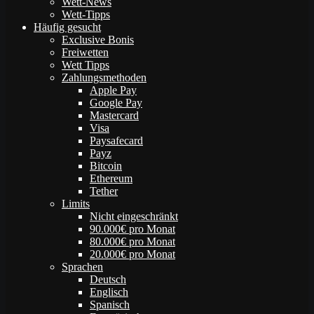
Wett-News
Wett-Tipps
Häufig gesucht
Exclusive Bonis
Freiwetten
Wett Tipps
Zahlungsmethoden
Apple Pay
Google Pay
Mastercard
Visa
Paysafecard
Payz
Bitcoin
Ethereum
Tether
Limits
Nicht eingeschränkt
90.000€ pro Monat
80.000€ pro Monat
20.000€ pro Monat
Sprachen
Deutsch
Englisch
Spanisch