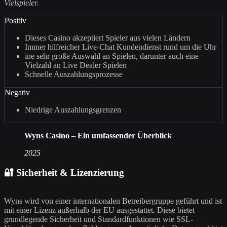
Vielspieler.
Positiv
Dieses Casino akzeptiert Spieler aus vielen Ländern
Immer hilfreicher Live-Chat Kundendienst rund um die Uhr
ine sehr große Auswahl an Spielen, darunter auch eine
Vielzahl an Live Dealer Spielen
Schnelle Auszahlungsprozesse
Negativ
Niedrige Auszahlungsgrenzen
Wyns Casino – Ein umfassender Überblick
2025
🔐
Sicherheit & Lizenzierung
Wyns wird von einer internationalen Betreibergruppe geführt und ist
mit einer Lizenz außerhalb der EU ausgestattet. Diese bietet
grundlegende Sicherheit und Standardfunktionen wie SSL-