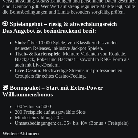
Verschlüsselung, sodass Zahlungen und persönliche Daten geschützt
sind. Dennoch gilt: Wer Wert auf streng regulierte Märkte legt, sollte
die Bonusbedingungen und Limits besonders sorgfältig prüfen.
🎲
Spielangebot – riesig & abwechslungsreich
Das Angebot ist beeindruckend breit:
Slots
: Über 10.000 Spiele, von Klassikern bis zu den
neuesten Releases, inklusive Jackpot-Spielen.
Tisch- & Kartenspiele
: Mehrere Varianten von Roulette,
Blackjack, Poker und Baccarat – sowohl in RNG-Form als
auch mit Live-Dealern.
Live-Casino
: Hochwertige Streams mit professionellen
Croupiers für echtes Casino-Feeling.
🎁
Bonuspaket – Start mit Extra-Power
Willkommensbonus
100 % bis zu 500 €
200 Freispiele auf ausgewählte Slots
Mindesteinzahlung: 20 €
Umsatzbedingungen: ca. 35× bis 40× (Bonus + Freispiele)
Weitere Aktionen