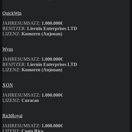
QuickWin
JAHRESUMSATZ:
1.000.000€
BESITZER:
Liernin Enterprises LTD
LIZENZ:
Komoren (Anjouan)
Wyns
JAHRESUMSATZ:
1.000.000€
BESITZER:
Liernin Enterprises LTD
LIZENZ:
Komoren (Anjouan)
XON
JAHRESUMSATZ:
1.000.000€
LIZENZ:
Curacao
RichRoyal
JAHRESUMSATZ:
1.000.000€
LIZENZ:
Costa Rica