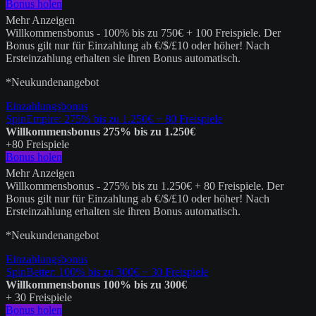
Bonus holen
Mehr Anzeigen
Willkommensbonus - 100% bis zu 750€ + 100 Freispiele. Der
Bonus gilt nur für Einzahlung ab €/$/£10 oder höher! Nach
Ersteinzahlung erhalten sie ihren Bonus automatisch.
*Neukundenangebot
Einzahlungsbonus
SpinEmpire: 275% bis zu 1.250€ + 80 Freispiele
Willkommensbonus 275% bis zu 1.250€
+80 Freispiele
Bonus holen
Mehr Anzeigen
Willkommensbonus - 275% bis zu 1.250€ + 80 Freispiele. Der
Bonus gilt nur für Einzahlung ab €/$/£10 oder höher! Nach
Ersteinzahlung erhalten sie ihren Bonus automatisch.
*Neukundenangebot
Einzahlungsbonus
SpinBetter: 100% bis zu 300€ + 30 Freispiele
Willkommensbonus 100% bis zu 300€
+ 30 Freispiele
Bonus holen