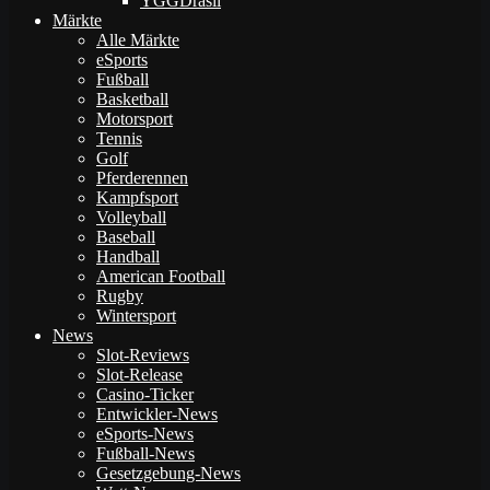
YGGDrasil
Märkte
Alle Märkte
eSports
Fußball
Basketball
Motorsport
Tennis
Golf
Pferderennen
Kampfsport
Volleyball
Baseball
Handball
American Football
Rugby
Wintersport
News
Slot-Reviews
Slot-Release
Casino-Ticker
Entwickler-News
eSports-News
Fußball-News
Gesetzgebung-News