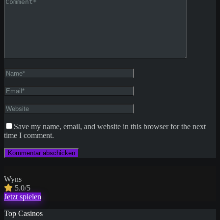
Save my name, email, and website in this browser for the next
time I comment.
Wyns
5.0/5
Jetzt spielen
Top Casinos