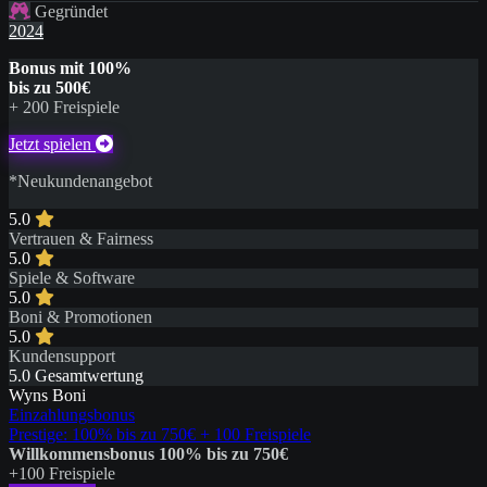
Gegründet
2024
Bonus mit 100%
bis zu 500€
+ 200 Freispiele
Jetzt spielen
*Neukundenangebot
5.0
Vertrauen & Fairness
5.0
Spiele & Software
5.0
Boni & Promotionen
5.0
Kundensupport
5.0
Gesamtwertung
Wyns Boni
Einzahlungsbonus
Prestige: 100% bis zu 750€ + 100 Freispiele
Willkommensbonus 100% bis zu 750€
+100 Freispiele