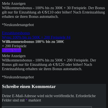
Mehr Anzeigen
Willkommensbonus - 100% bis zu 300€ + 30 Freispiele. Der Bonus
gilt nur für Einzahlung ab €/$/£10 oder höher! Nach Ersteinzahlung
erhalten sie ihren Bonus automatisch.
*Neukundenangebot
Einzahlungsbonus
Wyns: 100% bis zu 500€ + 200 Freispiele #4
Willkommensbonus 100% bis zu 500€
+ 200 Freispiele
Bonus holen
Mehr Anzeigen
Willkommensbonus - 100% bis zu 500€ + 200 Freispiele. Der
Bonus gilt nur für Einzahlung ab €/$/£20 oder höher! Nach
Ersteinzahlung erhalten sie ihren Bonus automatisch.
*Neukundenangebot
Schreibe einen Kommentar
Deine E-Mail-Adresse wird nicht veröffentlicht.
Erforderliche
Felder sind mit
*
markiert