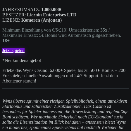
JAHRESUMSATZ:
1.000.000€
BESITZER:
Liernin Enterprises LTD
LIZENZ:
Komoren (Anjouan)
Minimum Einzahlung von €/$/£10! Umsatzkriterien:
35x
/
Maximaler Einsatz:
5€
Bonus wird Automatisch gutgeschrieben.
18+
Jetzt spielen
*Neukundenangebot
Erlebe das Wyns Casino: 6.000+ Spiele, bis zu 500 € Bonus + 200
Freispiele, schnelle Auszahlungen und 24/7 Support. Jetzt dein
Abenteuer starten!
Wyns überzeugt mit einer riesigen Spielbibliothek, einem attraktiven
Startbonus und zahlreichen Zusatzaktionen. Das Casino ist
besonders für Spieler interessant, die Abwechslung und regelmäßige
Boni schätzen. Wer maximale Sicherheit nach EU-Standard sucht,
sollte die Lizenzsituation im Blick behalten – ansonsten bietet Wyns
ein modernes, spannendes Spielerlebnis mit reichlich Vorteilen für