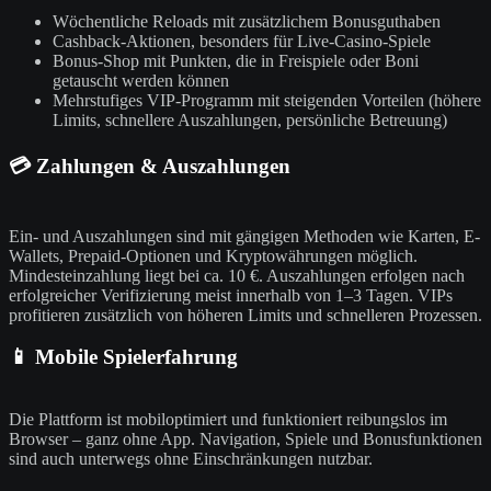
Wöchentliche Reloads mit zusätzlichem Bonusguthaben
Cashback-Aktionen, besonders für Live-Casino-Spiele
Bonus-Shop mit Punkten, die in Freispiele oder Boni
getauscht werden können
Mehrstufiges VIP-Programm mit steigenden Vorteilen (höhere
Limits, schnellere Auszahlungen, persönliche Betreuung)
💳
Zahlungen & Auszahlungen
Ein- und Auszahlungen sind mit gängigen Methoden wie Karten, E-
Wallets, Prepaid-Optionen und Kryptowährungen möglich.
Mindesteinzahlung liegt bei ca. 10 €. Auszahlungen erfolgen nach
erfolgreicher Verifizierung meist innerhalb von 1–3 Tagen. VIPs
profitieren zusätzlich von höheren Limits und schnelleren Prozessen.
📱
Mobile Spielerfahrung
Die Plattform ist mobiloptimiert und funktioniert reibungslos im
Browser – ganz ohne App. Navigation, Spiele und Bonusfunktionen
sind auch unterwegs ohne Einschränkungen nutzbar.