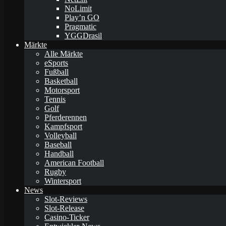
NoLimit
Play’n GO
Pragmatic
YGGDrasil
Märkte
Alle Märkte
eSports
Fußball
Basketball
Motorsport
Tennis
Golf
Pferderennen
Kampfsport
Volleyball
Baseball
Handball
American Football
Rugby
Wintersport
News
Slot-Reviews
Slot-Release
Casino-Ticker