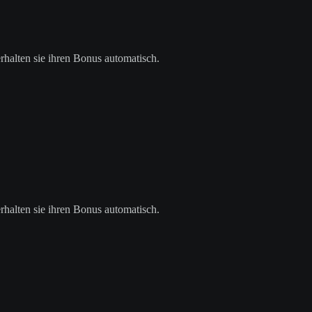
halten sie ihren Bonus automatisch.
halten sie ihren Bonus automatisch.