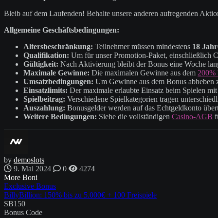
Bleib auf dem Laufenden! Behalte unsere anderen aufregenden Aktio
Allgemeine Geschäftsbedingungen:
Altersbeschränkung:
Teilnehmer müssen mindestens
18 Jahr
Qualifikation:
Um für unser Promotion-Paket, einschließlich C
Gültigkeit:
Nach Aktivierung bleibt der Bonus eine Woche lang
Maximale Gewinne:
Die maximalen Gewinne aus dem
200% 
Umsatzbedingungen:
Um Gewinne aus dem Bonus abheben zu 
Einsatzlimits:
Der maximale erlaubte Einsatz beim Spielen mit
Spielbeitrag:
Verschiedene Spielkategorien tragen unterschiedl
Auszahlung:
Bonusgelder werden auf das Echtgeldkonto übertr
Weitere Bedingungen:
Siehe die vollständigen
Casino-AGB
f
by
demoslots
9. Mai 2024
0
4274
More Boni
Exclusive Bonus
BillyBillion: 150% bis zu 5.000€ + 100 Freispiele
SB150
Bonus Code