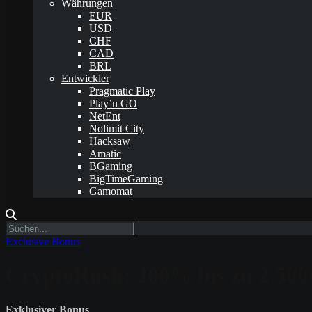
Währungen
EUR
USD
CHF
CAD
BRL
Entwickler
Pragmatic Play
Play’n GO
NetEnt
Nolimit City
Hacksaw
Amatic
BGaming
BigTimeGaming
Gamomat
Exclusive Bonus
CryptoRush: 200% bis zu 2.500
Exklusiver Bonus