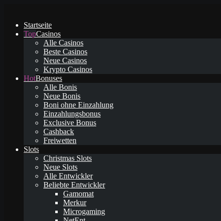
Startseite
Casinos
Alle Casinos
Beste Casinos
Neue Casinos
Krypto Casinos
Bonuses
Alle Bonis
Neue Bonis
Boni ohne Einzahlung
Einzahlungsbonus
Exclusive Bonus
Cashback
Freiwetten
Slots
Christmas Slots
Neue Slots
Alle Entwickler
Beliebte Entwickler
Gamomat
Merkur
Microgaming
NetEnt