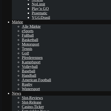
NoLimit
Play’n GO
Pragmatic
YGGDrasil
Märkte
Alle Märkte
eSports
Fußball
Basketball
Motorsport
Tennis
Golf
Pferderennen
Kampfsport
Volleyball
Baseball
Handball
American Football
Rugby
Wintersport
News
Slot-Reviews
Slot-Release
Casino-Ticker