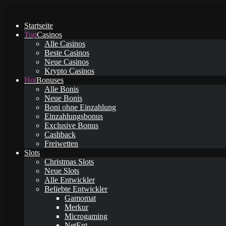
Startseite
Casinos
Alle Casinos
Beste Casinos
Neue Casinos
Krypto Casinos
Bonuses
Alle Bonis
Neue Bonis
Boni ohne Einzahlung
Einzahlungsbonus
Exclusive Bonus
Cashback
Freiwetten
Slots
Christmas Slots
Neue Slots
Alle Entwickler
Beliebte Entwickler
Gamomat
Merkur
Microgaming
NetEnt