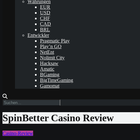
Währungen
EUR
USD
CHF
CAD
BRL
Entwickler
Pragmatic Play
Play’n GO
NetEnt
Nolimit City
Hacksaw
Amatic
BGaming
BigTimeGaming
Gamomat
SpinBetter Casino Review
Casino-Review