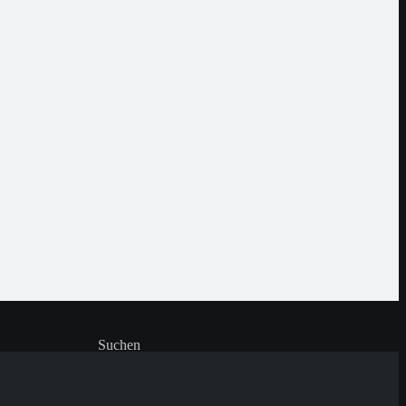
Suchen
Suchen