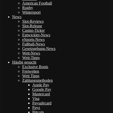
American Football
Rugby
Wintersport
News
Slot-Reviews
Slot-Release
Casino-Ticker
Entwickler-News
eSports-News
Fußball-News
Gesetzgebung-News
Wett-News
Wett-Tipps
Häufig gesucht
Exclusive Bonis
Freiwetten
Wett Tipps
Zahlungsmethoden
Apple Pay
Google Pay
Mastercard
Visa
Paysafecard
Payz
Bitcoin