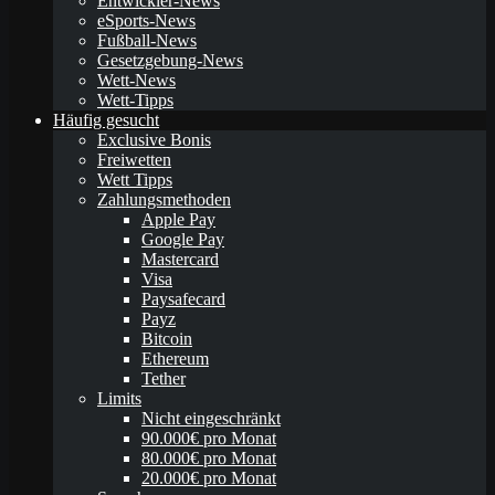
Entwickler-News
eSports-News
Fußball-News
Gesetzgebung-News
Wett-News
Wett-Tipps
Häufig gesucht
Exclusive Bonis
Freiwetten
Wett Tipps
Zahlungsmethoden
Apple Pay
Google Pay
Mastercard
Visa
Paysafecard
Payz
Bitcoin
Ethereum
Tether
Limits
Nicht eingeschränkt
90.000€ pro Monat
80.000€ pro Monat
20.000€ pro Monat