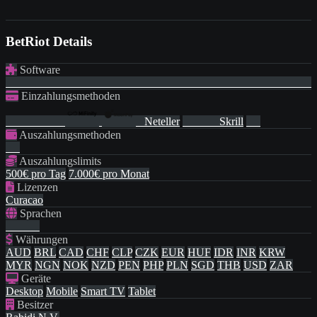
BetRiot Details
Software
Einzahlungsmethoden
Neteller
Skrill
Auszahlungsmethoden
Auszahlungslimits
500€ pro Tag
7.000€ pro Monat
Lizenzen
Curacao
Sprachen
Währungen
AUD
BRL
CAD
CHF
CLP
CZK
EUR
HUF
IDR
INR
KRW
MYR
NGN
NOK
NZD
PEN
PHP
PLN
SGD
THB
USD
ZAR
Geräte
Desktop
Mobile
Smart TV
Tablet
Besitzer