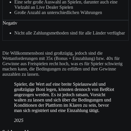
Eine sehr große Auswahl an Spielen, darunter auch eine
Vielzahl an Live Dealer Spielen
Große Anzahl an unterschiedlichen Währungen
Negativ
Nicht alle Zahlungsmethoden sind für alle Länder verfügbar
Die Willkommensboni sind großzügig, jedoch sind die
Wettanforderungen mit 35x (Bonus + Einzahlung) bzw. 40x für
Gewinne aus Freispielen recht hoch, was es für Spieler schwierig
machen kann, die Bedingungen zu erfüllen und ihre Gewinne
auszahlen zu lassen.
Spieler, die Wert auf eine breite Spielauswahl und
großzügige Boni legen, könnten dennoch von BetRiot
angezogen werden. Es ist jedoch ratsam, Vorsicht
walten zu lassen und sich über die Bedingungen und
Konditionen der Plattform im Klaren zu sein, bevor
man sich registriert und eine Einzahlung tätigt.
2025