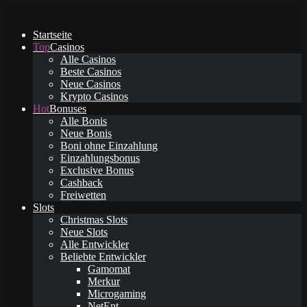
Startseite
Casinos
Alle Casinos
Beste Casinos
Neue Casinos
Krypto Casinos
Bonuses
Alle Bonis
Neue Bonis
Boni ohne Einzahlung
Einzahlungsbonus
Exclusive Bonus
Cashback
Freiwetten
Slots
Christmas Slots
Neue Slots
Alle Entwickler
Beliebte Entwickler
Gamomat
Merkur
Microgaming
NetEnt