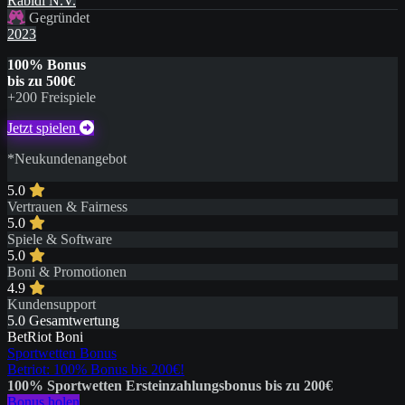
Rabidi N.V.
Gegründet
2023
100% Bonus
bis zu 500€
+200 Freispiele
Jetzt spielen
*Neukundenangebot
5.0
Vertrauen & Fairness
5.0
Spiele & Software
5.0
Boni & Promotionen
4.9
Kundensupport
5.0
Gesamtwertung
BetRiot Boni
Sportwetten Bonus
Betriot: 100% Bonus bis 200€!
100% Sportwetten Ersteinzahlungsbonus bis zu 200€
Bonus holen