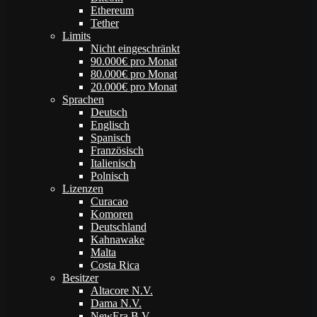
Ethereum
Tether
Limits
Nicht eingeschränkt
90.000€ pro Monat
80.000€ pro Monat
20.000€ pro Monat
Sprachen
Deutsch
Englisch
Spanisch
Französisch
Italienisch
Polnisch
Lizenzen
Curacao
Komoren
Deutschland
Kahnawake
Malta
Costa Rica
Besitzer
Altacore N.V.
Dama N.V.
NewEra B.V.