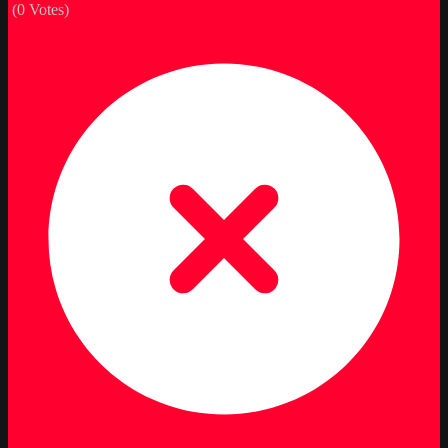
(
0
Votes)