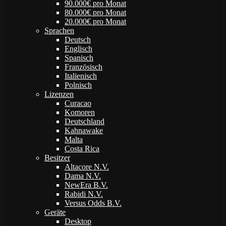
90.000€ pro Monat
80.000€ pro Monat
20.000€ pro Monat
Sprachen
Deutsch
Englisch
Spanisch
Französisch
Italienisch
Polnisch
Lizenzen
Curacao
Komoren
Deutschland
Kahnawake
Malta
Costa Rica
Besitzer
Altacore N.V.
Dama N.V.
NewEra B.V.
Rabidi N.V.
Versus Odds B.V.
Geräte
Desktop