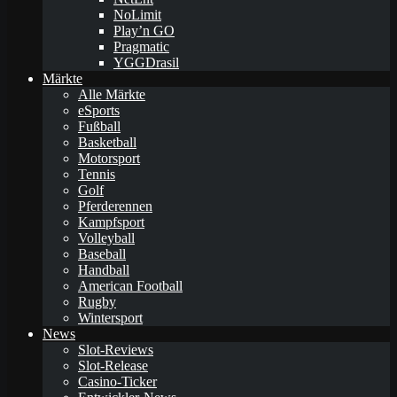
NoLimit
Play’n GO
Pragmatic
YGGDrasil
Märkte
Alle Märkte
eSports
Fußball
Basketball
Motorsport
Tennis
Golf
Pferderennen
Kampfsport
Volleyball
Baseball
Handball
American Football
Rugby
Wintersport
News
Slot-Reviews
Slot-Release
Casino-Ticker