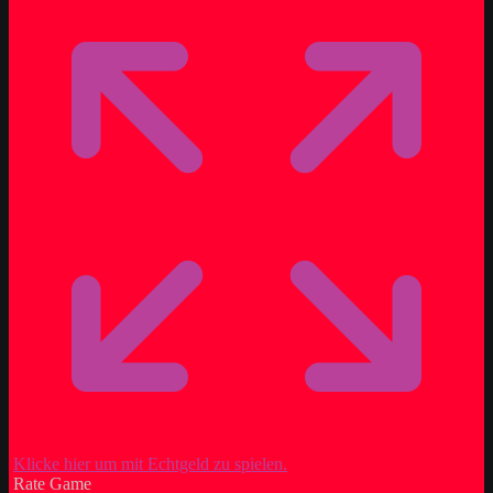
Klicke hier um mit Echtgeld zu spielen.
Rate Game