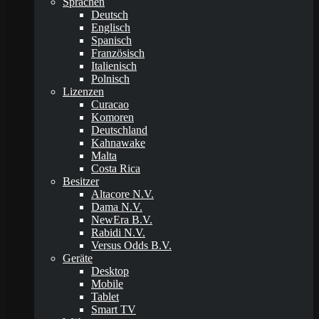
Sprachen
Deutsch
Englisch
Spanisch
Französisch
Italienisch
Polnisch
Lizenzen
Curacao
Komoren
Deutschland
Kahnawake
Malta
Costa Rica
Besitzer
Altacore N.V.
Dama N.V.
NewEra B.V.
Rabidi N.V.
Versus Odds B.V.
Geräte
Desktop
Mobile
Tablet
Smart TV