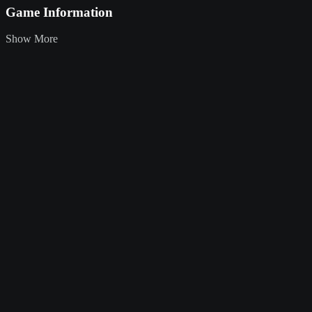
Game Information
Show More