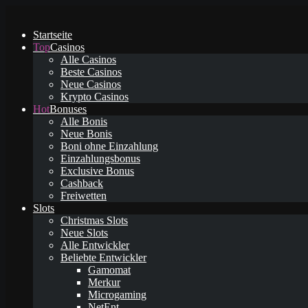
Startseite
Casinos
Alle Casinos
Beste Casinos
Neue Casinos
Krypto Casinos
Bonuses
Alle Bonis
Neue Bonis
Boni ohne Einzahlung
Einzahlungsbonus
Exclusive Bonus
Cashback
Freiwetten
Slots
Christmas Slots
Neue Slots
Alle Entwickler
Beliebte Entwickler
Gamomat
Merkur
Microgaming
NetEnt