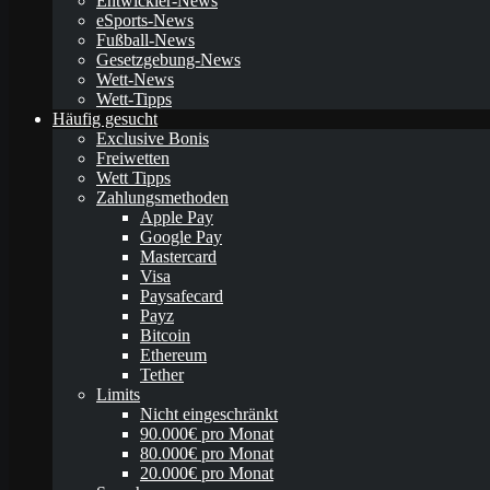
Entwickler-News
eSports-News
Fußball-News
Gesetzgebung-News
Wett-News
Wett-Tipps
Häufig gesucht
Exclusive Bonis
Freiwetten
Wett Tipps
Zahlungsmethoden
Apple Pay
Google Pay
Mastercard
Visa
Paysafecard
Payz
Bitcoin
Ethereum
Tether
Limits
Nicht eingeschränkt
90.000€ pro Monat
80.000€ pro Monat
20.000€ pro Monat