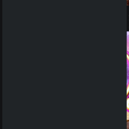
Demo Spiel
Sea Bass Hot-Pot Bonanza
18Peaches