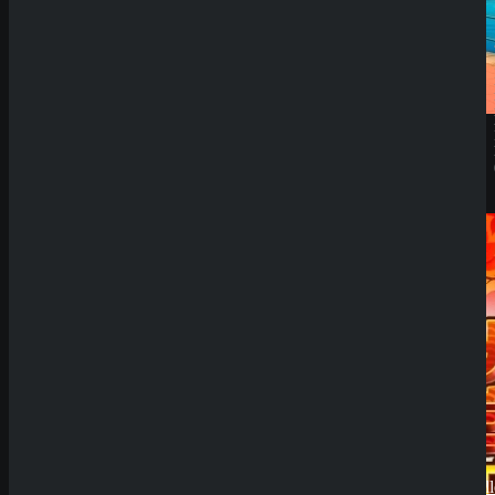
Demo Spiel
Pinky G-Pot X2
18Peaches
Aktuelles
Casino Prestige
Zahlungsmethoden
Analyse
14. Mai 2026
SpinEmpire Casino
Review
6. Januar 2026
SpinBetter Casino
Review
15. Dezember
2025
November 2025: All