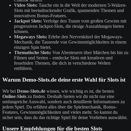
Video Slots:
Tauche ein in die Welt der modernen 5-Walzen-
Slots mit beeindruckender Grafik, spannenden Themen und
innovativen Bonus-Features.
Jackpot Slots:
Verfolge den Traum vom großen Gewinn mit
progressiven Jackpot-Slots, die riesige Auszahlungen bieten
können.
Megaways Slots:
Erlebe den Nervenkitzel der Megaways-
Mechanik, die Tausende von Gewinnmöglichkeiten in einem
einzigen Spin bietet.
Thematische Slots:
Von Abenteuern über Märchen bis hin zu
Filmen und Serien – entdecke Slots mit kreativen und
fesselnden Themen, die dich in verschiedene Welten
entführen.
Warum Demo-Slots.de deine erste Wahl für Slots ist
Wir bei
Demo-Slots.de
wissen, wie wichtig es ist, die besten
Online-Slots
zu finden. Deshalb bieten wir dir nicht nur eine
umfangreiche Auswahl, sondern auch detaillierte Informationen zu
jedem Spiel. Du erfährst alles über die Spielmechanik, Bonus-
Features, Gewinnmöglichkeiten und vieles mehr. So kannst du
sicher sein, dass du das richtige Spiel für deine Vorlieben auswählst.
Unsere Empfehlungen für die besten Slots