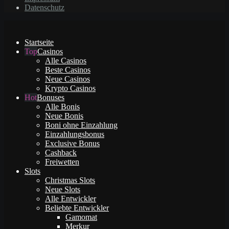
Datenschutz
Startseite
Casinos
Alle Casinos
Beste Casinos
Neue Casinos
Krypto Casinos
Bonuses
Alle Bonis
Neue Bonis
Boni ohne Einzahlung
Einzahlungsbonus
Exclusive Bonus
Cashback
Freiwetten
Slots
Christmas Slots
Neue Slots
Alle Entwickler
Beliebte Entwickler
Gamomat
Merkur