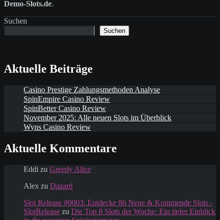
Demo-Slots.de
.
Suchen
Suchen
Aktuelle Beiträge
Casino Prestige Zahlungsmethoden Analyse
SpinEmpire Casino Review
SpinBetter Casino Review
November 2025: Alle neuen Slots im Überblick
Wyns Casino Review
Aktuelle Kommentare
Eddi
zu
Greedy Alice
Alex
zu
Dazard
Slot Release #0003: Entdecke 86 Neue & Kommende Slots -
SlotRelease
zu
Die Top 8 Slots der Woche: Ein tiefer Einblick