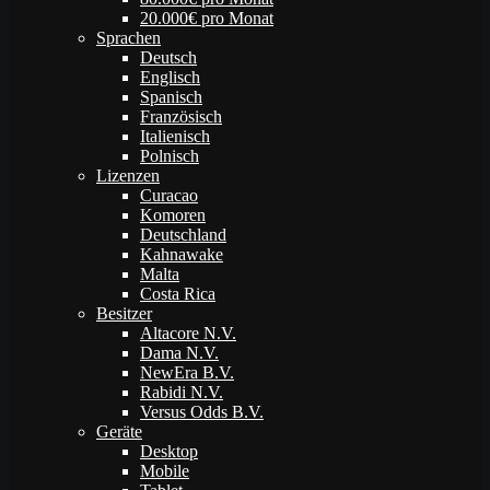
20.000€ pro Monat
Sprachen
Deutsch
Englisch
Spanisch
Französisch
Italienisch
Polnisch
Lizenzen
Curacao
Komoren
Deutschland
Kahnawake
Malta
Costa Rica
Besitzer
Altacore N.V.
Dama N.V.
NewEra B.V.
Rabidi N.V.
Versus Odds B.V.
Geräte
Desktop
Mobile