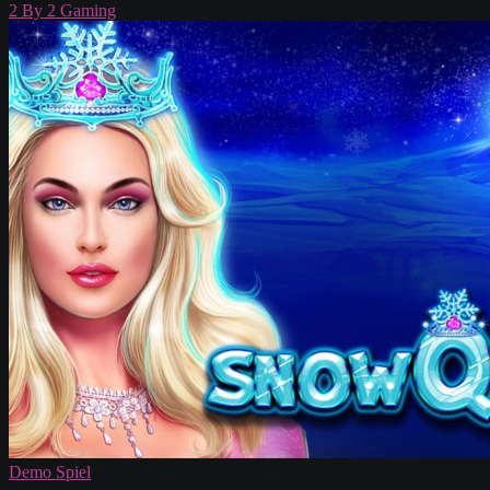
2 By 2 Gaming
Demo Spiel