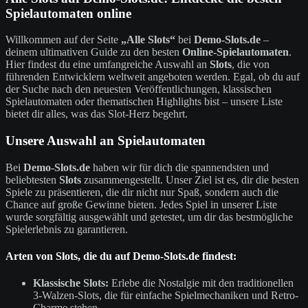
Spielautomaten online
Willkommen auf der Seite
„Alle Slots“
bei
Demo-Slots.de
–
deinem ultimativen Guide zu den besten
Online-Spielautomaten
.
Hier findest du eine umfangreiche Auswahl an
Slots
, die von
führenden Entwicklern weltweit angeboten werden. Egal, ob du auf
der Suche nach den neuesten Veröffentlichungen, klassischen
Spielautomaten oder thematischen Highlights bist – unsere Liste
bietet dir alles, was das Slot-Herz begehrt.
Unsere Auswahl an Spielautomaten
Bei
Demo-Slots.de
haben wir für dich die spannendsten und
beliebtesten
Slots
zusammengestellt. Unser Ziel ist es, dir die besten
Spiele zu präsentieren, die dir nicht nur Spaß, sondern auch die
Chance auf große Gewinne bieten. Jedes Spiel in unserer Liste
wurde sorgfältig ausgewählt und getestet, um dir das bestmögliche
Spielerlebnis zu garantieren.
Arten von Slots, die du auf Demo-Slots.de findest:
Klassische Slots:
Erlebe die Nostalgie mit den traditionellen
3-Walzen-Slots, die für einfache Spielmechaniken und Retro-
Charme stehen.