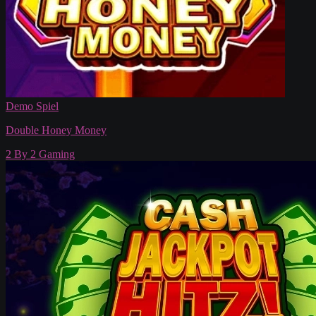
Demo Spiel
Double Honey Money
2 By 2 Gaming