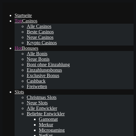
Startseite
Casinos
Alle Casinos
Beste Casinos
Neue Casinos
Krypto Casinos
Bonuses
Alle Bonis
Neue Bonis
Boni ohne Einzahlung
Einzahlungsbonus
Exclusive Bonus
Cashback
Freiwetten
Slots
Christmas Slots
Neue Slots
Alle Entwickler
Beliebte Entwickler
Gamomat
Merkur
Microgaming
NetEnt