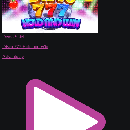
Demo Spiel
Disco 777 Hold and Win
Advantplay