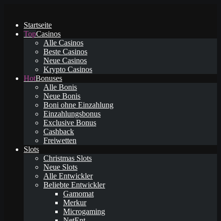
Startseite
Casinos
Alle Casinos
Beste Casinos
Neue Casinos
Krypto Casinos
Bonuses
Alle Bonis
Neue Bonis
Boni ohne Einzahlung
Einzahlungsbonus
Exclusive Bonus
Cashback
Freiwetten
Slots
Christmas Slots
Neue Slots
Alle Entwickler
Beliebte Entwickler
Gamomat
Merkur
Microgaming
NetEnt