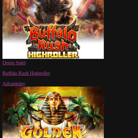
Demo Spiel
Buffalo Rush Highroller
Advantplay