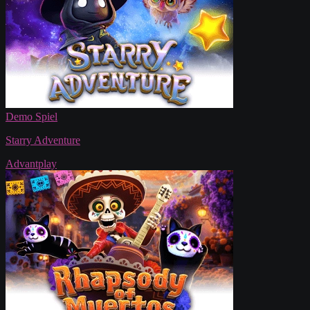
Demo Spiel
Starry Adventure
Advantplay