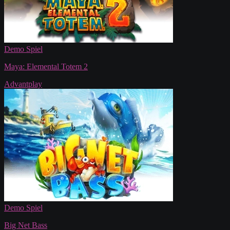
Demo Spiel
Maya: Elemental Totem 2
Advantplay
Demo Spiel
Big Net Bass