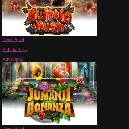
Demo Spiel
Buffalo Rush
Advantplay
Demo Spiel