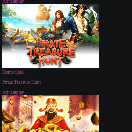
Advantplay
Demo Spiel
Pirate Treasure Hunt
Advantplay