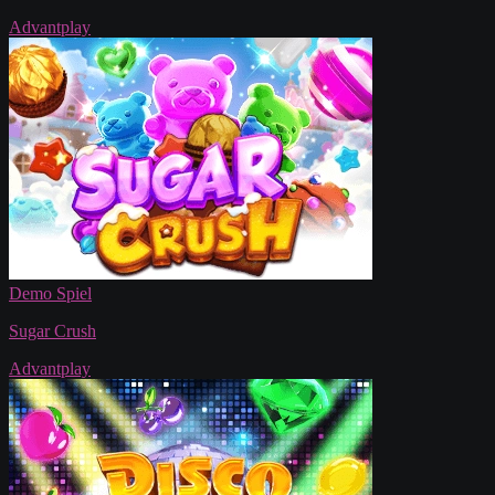
Advantplay
Demo Spiel
Sugar Crush
Advantplay