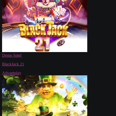
Demo Spiel
BlackJack 21
Advantplay