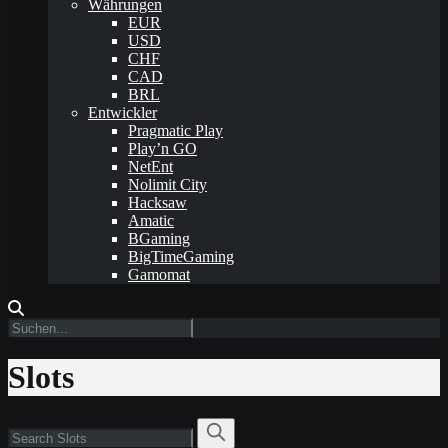
Währungen
EUR
USD
CHF
CAD
BRL
Entwickler
Pragmatic Play
Play’n GO
NetEnt
Nolimit City
Hacksaw
Amatic
BGaming
BigTimeGaming
Gamomat
Slots