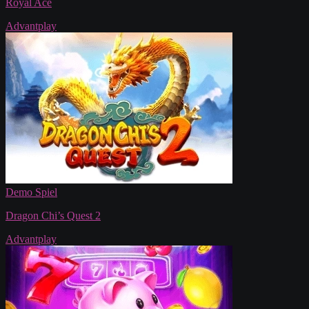
Royal Ace
Advantplay
Demo Spiel
Dragon Chi’s Quest 2
Advantplay