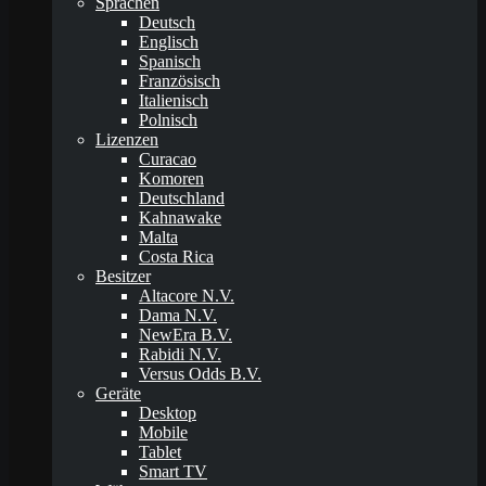
Sprachen
Deutsch
Englisch
Spanisch
Französisch
Italienisch
Polnisch
Lizenzen
Curacao
Komoren
Deutschland
Kahnawake
Malta
Costa Rica
Besitzer
Altacore N.V.
Dama N.V.
NewEra B.V.
Rabidi N.V.
Versus Odds B.V.
Geräte
Desktop
Mobile
Tablet
Smart TV