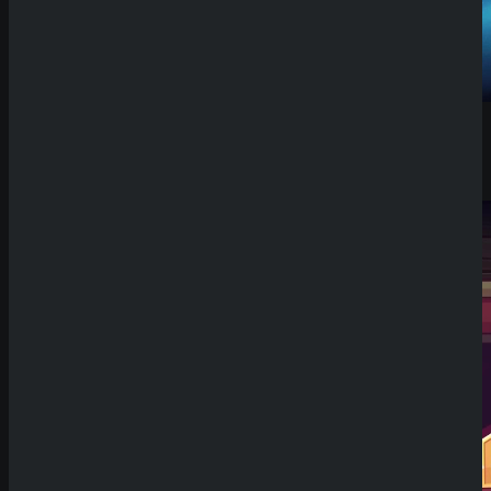
Demo Spiel
Strange Farm
Altente