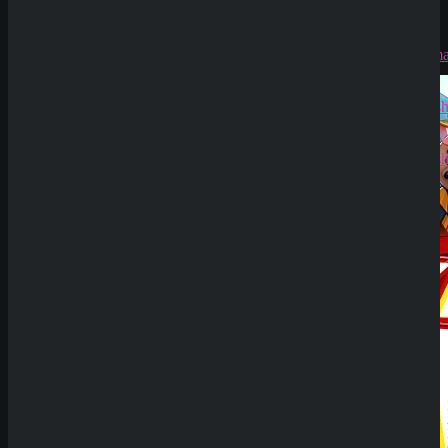
Einblick
in die
Oops! Mine!
neuesten
Spielautom
Altente
rami
zu
CryptoRus
Jens
zu
CryptoRush
200% bis
zu 2.500€
Neue Casinos