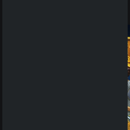
Demo Spiel
Boom! Quest
Altente