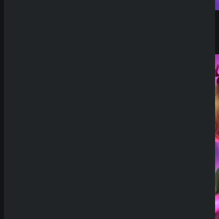
Demo Spiel
Ghost Sweep
Altente