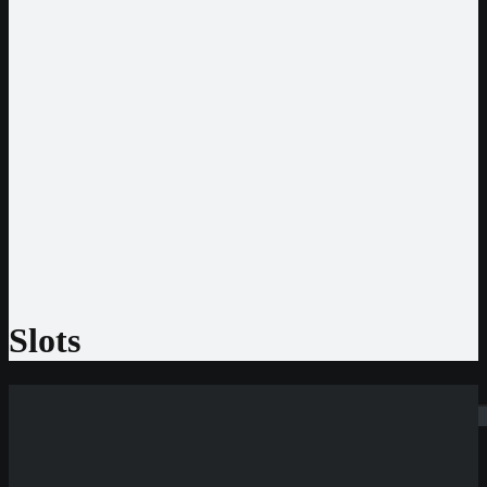
EUR
USD
CHF
CAD
BRL
Entwickler
Pragmatic Play
Play’n GO
NetEnt
Nolimit City
Hacksaw
Amatic
BGaming
BigTimeGaming
Gamomat
Slots
Suchen
Filter