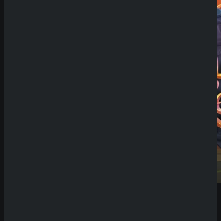
Demo Spiel
Snake Gems