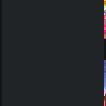
Demo Spiel
Party Paws
Altente