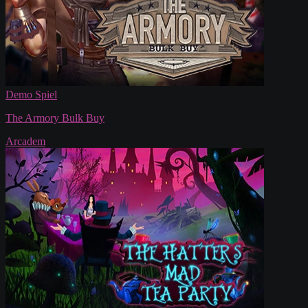
Demo Spiel
The Armory Bulk Buy
Arcadem