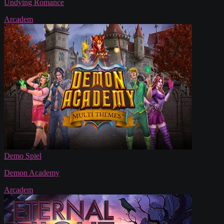
Undying Romance
Arcadem
Demo Spiel
Demon Academy
Arcadem