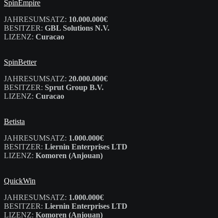
SpinEmpire
JAHRESUMSATZ:
10.000.000€
BESITZER:
GBL Solutions N.V.
LIZENZ:
Curacao
SpinBetter
JAHRESUMSATZ:
20.000.000€
BESITZER:
Sprut Group B.V.
LIZENZ:
Curacao
Betista
JAHRESUMSATZ:
1.000.000€
BESITZER:
Liernin Enterprises LTD
LIZENZ:
Komoren (Anjouan)
QuickWin
JAHRESUMSATZ:
1.000.000€
BESITZER:
Liernin Enterprises LTD
LIZENZ:
Komoren (Anjouan)