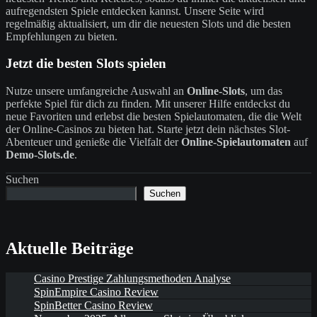
aufregendsten Spiele entdecken kannst. Unsere Seite wird
regelmäßig aktualisiert, um dir die neuesten Slots und die besten
Empfehlungen zu bieten.
Jetzt die besten Slots spielen
Nutze unsere umfangreiche Auswahl an
Online-Slots
, um das
perfekte Spiel für dich zu finden. Mit unserer Hilfe entdeckst du
neue Favoriten und erlebst die besten Spielautomaten, die die Welt
der Online-Casinos zu bieten hat. Starte jetzt dein nächstes Slot-
Abenteuer und genieße die Vielfalt der
Online-Spielautomaten
auf
Demo-Slots.de
.
Suchen
Suchen
Aktuelle Beiträge
Casino Prestige Zahlungsmethoden Analyse
SpinEmpire Casino Review
SpinBetter Casino Review