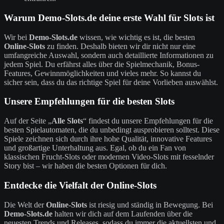
Warum Demo-Slots.de deine erste Wahl für Slots ist
Wir bei
Demo-Slots.de
wissen, wie wichtig es ist, die besten
Online-Slots
zu finden. Deshalb bieten wir dir nicht nur eine
umfangreiche Auswahl, sondern auch detaillierte Informationen zu
jedem Spiel. Du erfährst alles über die Spielmechanik, Bonus-
Features, Gewinnmöglichkeiten und vieles mehr. So kannst du
sicher sein, dass du das richtige Spiel für deine Vorlieben auswählst.
Unsere Empfehlungen für die besten Slots
Auf der Seite „
Alle Slots
“ findest du unsere Empfehlungen für die
besten Spielautomaten, die du unbedingt ausprobieren solltest. Diese
Spiele zeichnen sich durch ihre hohe Qualität, innovative Features
und großartige Unterhaltung aus. Egal, ob du ein Fan von
klassischen Frucht-Slots oder modernen Video-Slots mit fesselnder
Story bist – wir haben die besten Optionen für dich.
Entdecke die Vielfalt der Online-Slots
Die Welt der
Online-Slots
ist riesig und ständig in Bewegung. Bei
Demo-Slots.de
halten wir dich auf dem Laufenden über die
neuesten Trends und Releases, sodass du immer die aktuellsten und