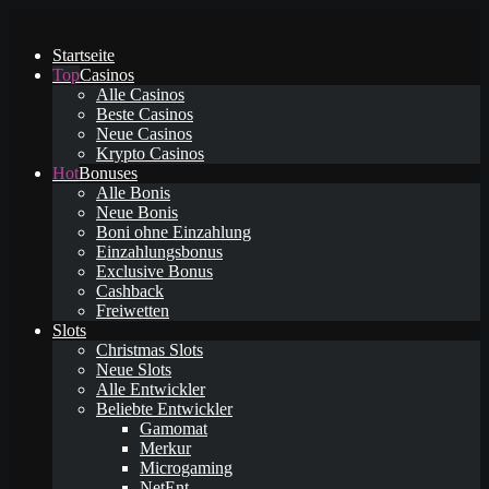
Startseite
Casinos
Alle Casinos
Beste Casinos
Neue Casinos
Krypto Casinos
Bonuses
Alle Bonis
Neue Bonis
Boni ohne Einzahlung
Einzahlungsbonus
Exclusive Bonus
Cashback
Freiwetten
Slots
Christmas Slots
Neue Slots
Alle Entwickler
Beliebte Entwickler
Gamomat
Merkur
Microgaming
NetEnt