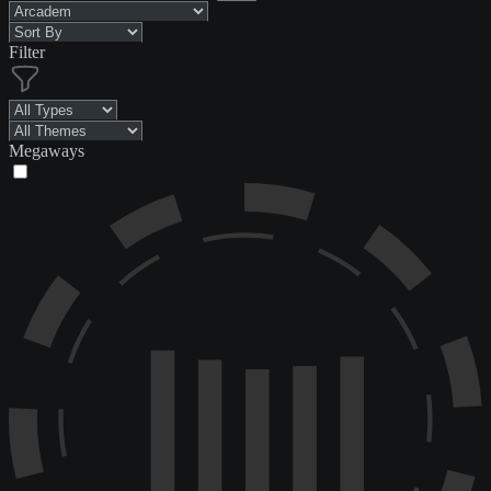
Filter
Megaways