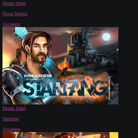
Demo Spiel
Neon Nights
Arcadem
Demo Spiel
Starfang
Arcadem