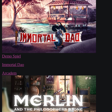
Demo Spiel
Immortal Dao
Arcadem