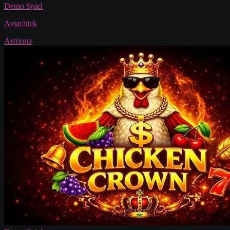
Demo Spiel
Aviachick
Astriona