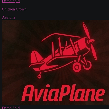
Demo Spiel
Chicken Crown
Astriona
Demo Spiel