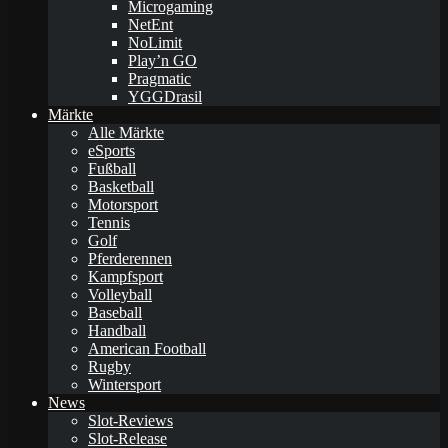
Microgaming
NetEnt
NoLimit
Play’n GO
Pragmatic
YGGDrasil
Märkte
Alle Märkte
eSports
Fußball
Basketball
Motorsport
Tennis
Golf
Pferderennen
Kampfsport
Volleyball
Baseball
Handball
American Football
Rugby
Wintersport
News
Slot-Reviews
Slot-Release