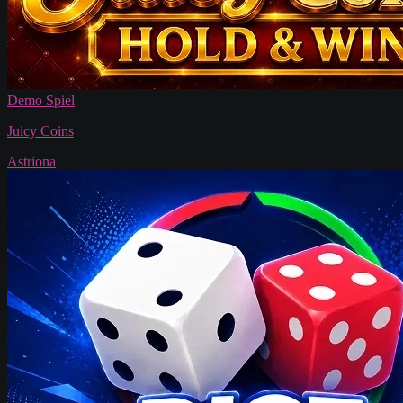
Demo Spiel
Juicy Coins
Astriona