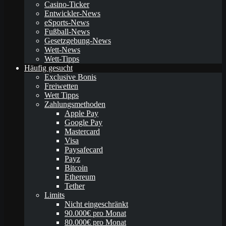
Casino-Ticker
Entwickler-News
eSports-News
Fußball-News
Gesetzgebung-News
Wett-News
Wett-Tipps
Häufig gesucht
Exclusive Bonis
Freiwetten
Wett Tipps
Zahlungsmethoden
Apple Pay
Google Pay
Mastercard
Visa
Paysafecard
Payz
Bitcoin
Ethereum
Tether
Limits
Nicht eingeschränkt
90.000€ pro Monat
80.000€ pro Monat