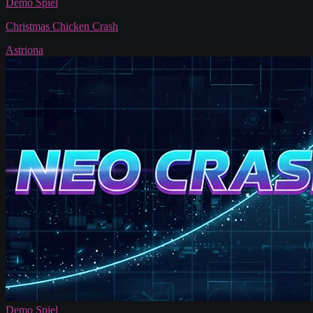
Demo Spiel
Christmas Chicken Crash
Astriona
Demo Spiel