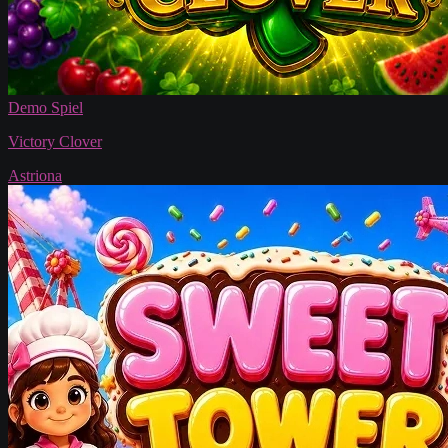
Demo Spiel
Victory Clover
Astriona