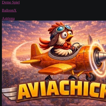
Demo Spiel
BalloonX
Astriona