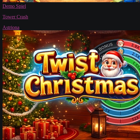
Demo Spiel
Tower Crash
Astriona