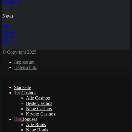
Pragmatic
News
Alle
Fußball
eSport
Tipps
© Copyright 2025
Impressum
Datenschutz
Startseite
Casinos
Alle Casinos
Beste Casinos
Neue Casinos
Krypto Casinos
Bonuses
Alle Bonis
Neue Bonis