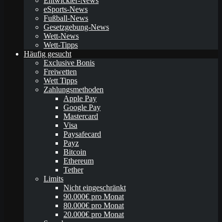
Entwickler-News
eSports-News
Fußball-News
Gesetzgebung-News
Wett-News
Wett-Tipps
Häufig gesucht
Exclusive Bonis
Freiwetten
Wett Tipps
Zahlungsmethoden
Apple Pay
Google Pay
Mastercard
Visa
Paysafecard
Payz
Bitcoin
Ethereum
Tether
Limits
Nicht eingeschränkt
90.000€ pro Monat
80.000€ pro Monat
20.000€ pro Monat