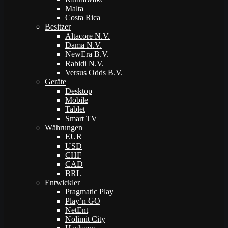
Malta
Costa Rica
Besitzer
Altacore N.V.
Dama N.V.
NewEra B.V.
Rabidi N.V.
Versus Odds B.V.
Geräte
Desktop
Mobile
Tablet
Smart TV
Währungen
EUR
USD
CHF
CAD
BRL
Entwickler
Pragmatic Play
Play’n GO
NetEnt
Nolimit City