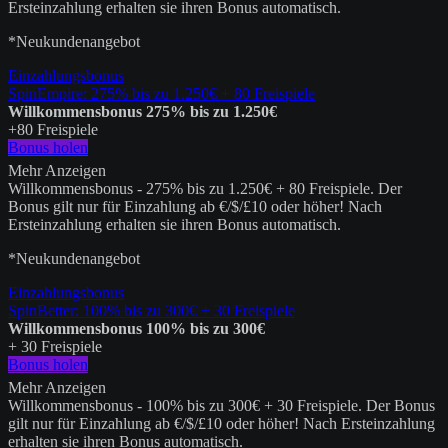
Ersteinzahlung erhalten sie ihren Bonus automatisch.
*Neukundenangebot
Einzahlungsbonus
SpinEmpire: 275% bis zu 1.250€ + 80 Freispiele
Willkommensbonus 275% bis zu 1.250€
+80 Freispiele
Bonus holen
Mehr Anzeigen
Willkommensbonus - 275% bis zu 1.250€ + 80 Freispiele. Der
Bonus gilt nur für Einzahlung ab €/$/£10 oder höher! Nach
Ersteinzahlung erhalten sie ihren Bonus automatisch.
*Neukundenangebot
Einzahlungsbonus
SpinBetter: 100% bis zu 300€ + 30 Freispiele
Willkommensbonus 100% bis zu 300€
+ 30 Freispiele
Bonus holen
Mehr Anzeigen
Willkommensbonus - 100% bis zu 300€ + 30 Freispiele. Der Bonus
gilt nur für Einzahlung ab €/$/£10 oder höher! Nach Ersteinzahlung
erhalten sie ihren Bonus automatisch.