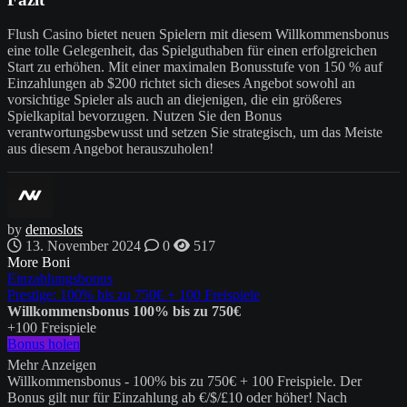
Flush Casino bietet neuen Spielern mit diesem Willkommensbonus
eine tolle Gelegenheit, das Spielguthaben für einen erfolgreichen
Start zu erhöhen. Mit einer maximalen Bonusstufe von 150 % auf
Einzahlungen ab $200 richtet sich dieses Angebot sowohl an
vorsichtige Spieler als auch an diejenigen, die ein größeres
Spielkapital bevorzugen. Nutzen Sie den Bonus
verantwortungsbewusst und setzen Sie strategisch, um das Meiste
aus diesem Angebot herauszuholen!
by
demoslots
13. November 2024
0
517
More Boni
Einzahlungsbonus
Prestige: 100% bis zu 750€ + 100 Freispiele
Willkommensbonus 100% bis zu 750€
+100 Freispiele
Bonus holen
Mehr Anzeigen
Willkommensbonus - 100% bis zu 750€ + 100 Freispiele. Der
Bonus gilt nur für Einzahlung ab €/$/£10 oder höher! Nach