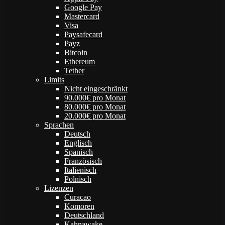
Google Pay
Mastercard
Visa
Paysafecard
Payz
Bitcoin
Ethereum
Tether
Limits
Nicht eingeschränkt
90.000€ pro Monat
80.000€ pro Monat
20.000€ pro Monat
Sprachen
Deutsch
Englisch
Spanisch
Französisch
Italienisch
Polnisch
Lizenzen
Curacao
Komoren
Deutschland
Kahnawake