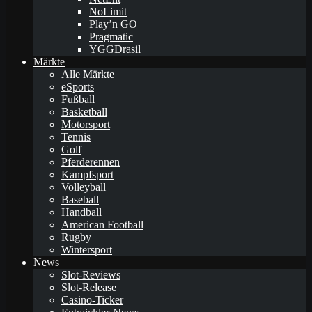
NoLimit
Play’n GO
Pragmatic
YGGDrasil
Märkte
Alle Märkte
eSports
Fußball
Basketball
Motorsport
Tennis
Golf
Pferderennen
Kampfsport
Volleyball
Baseball
Handball
American Football
Rugby
Wintersport
News
Slot-Reviews
Slot-Release
Casino-Ticker