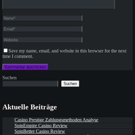
Save my name, email, and website in this browser for the next
time I comment.
Suchen
Suchen
Aktuelle Beiträge
Casino Prestige Zahlungsmethoden Analyse
SpinEmpire Casino Review
SpinBetter Casino Review