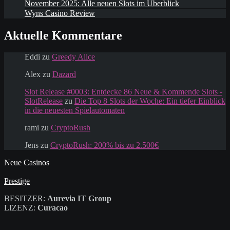
November 2025: Alle neuen Slots im Überblick
Wyns Casino Review
Aktuelle Kommentare
Eddi
zu
Greedy Alice
Alex
zu
Dazard
Slot Release #0003: Entdecke 86 Neue & Kommende Slots -
SlotRelease
zu
Die Top 8 Slots der Woche: Ein tiefer Einblick
in die neuesten Spielautomaten
rami
zu
CryptoRush
Jens
zu
CryptoRush: 200% bis zu 2.500€
Neue Casinos
Prestige
BESITZER:
Aurevia IT Group
LIZENZ:
Curacao