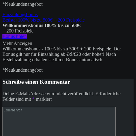
*Neukundenangebot
Einzahlungsbonus
Betista: 100% bis zu 500€ + 200 Freispiele
Willkommensbonus 100% bis zu 500€
+ 200 Freispiele
Bonus holen
Mehr Anzeigen
Willkommensbonus - 100% bis zu 500€ + 200 Freispiele. Der
Bonus gilt nur für Einzahlung ab €/$/£20 oder höher! Nach
Ersteinzahlung erhalten sie ihren Bonus automatisch.
*Neukundenangebot
Schreibe einen Kommentar
Deine E-Mail-Adresse wird nicht veröffentlicht.
Erforderliche
Felder sind mit
*
markiert