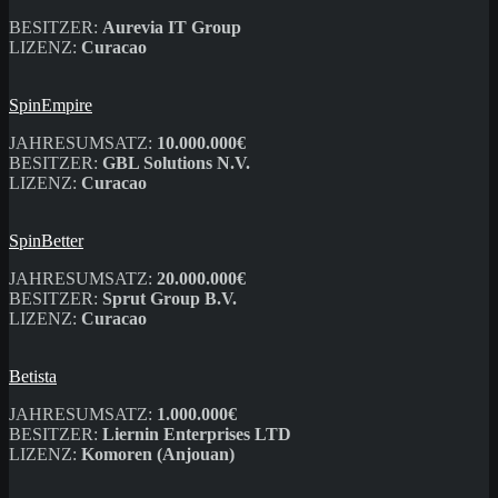
BESITZER:
Aurevia IT Group
LIZENZ:
Curacao
SpinEmpire
JAHRESUMSATZ:
10.000.000€
BESITZER:
GBL Solutions N.V.
LIZENZ:
Curacao
SpinBetter
JAHRESUMSATZ:
20.000.000€
BESITZER:
Sprut Group B.V.
LIZENZ:
Curacao
Betista
JAHRESUMSATZ:
1.000.000€
BESITZER:
Liernin Enterprises LTD
LIZENZ:
Komoren (Anjouan)