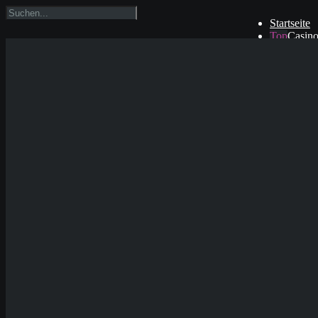
Startseite
Casino
Alle
Best
Neu
Kry
Bonus
Alle
Neu
Bon
Ein
Exc
Cas
Frei
Slots
Chri
Neue
Alle
Beli