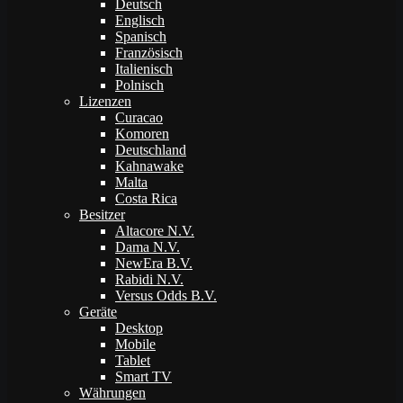
Deutsch
Englisch
Spanisch
Französisch
Italienisch
Polnisch
Lizenzen
Curacao
Komoren
Deutschland
Kahnawake
Malta
Costa Rica
Besitzer
Altacore N.V.
Dama N.V.
NewEra B.V.
Rabidi N.V.
Versus Odds B.V.
Geräte
Desktop
Mobile
Tablet
Smart TV
Währungen