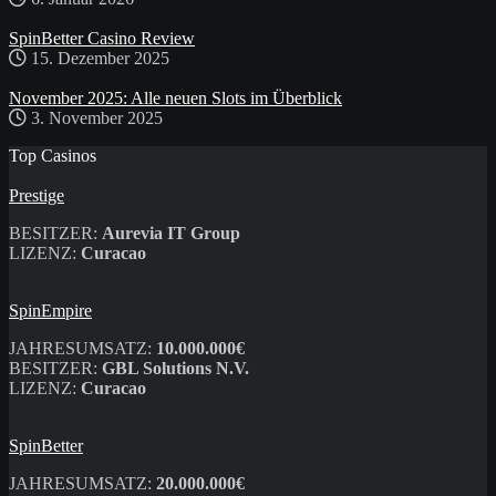
SpinBetter Casino Review
15. Dezember 2025
November 2025: Alle neuen Slots im Überblick
3. November 2025
Top Casinos
Prestige
BESITZER:
Aurevia IT Group
LIZENZ:
Curacao
SpinEmpire
JAHRESUMSATZ:
10.000.000€
BESITZER:
GBL Solutions N.V.
LIZENZ:
Curacao
SpinBetter
JAHRESUMSATZ:
20.000.000€