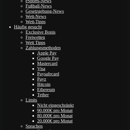
eSports-News
Fußball-News
Gesetzgebung-News
Wett-News
Wett-Tipps
Häufig gesucht
Exclusive Bonis
Freiwetten
Wett Tipps
Zahlungsmethoden
Apple Pay
Google Pay
Mastercard
Visa
Paysafecard
Payz
Bitcoin
Ethereum
Tether
Limits
Nicht eingeschränkt
90.000€ pro Monat
80.000€ pro Monat
20.000€ pro Monat
Sprachen