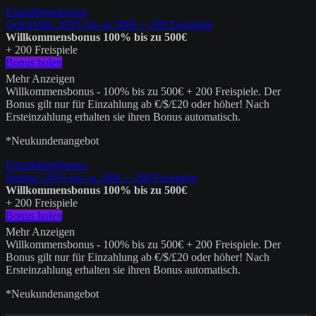
Einzahlungsbonus
QuickWin: 100% bis zu 500€ + 200 Freispiele
Willkommensbonus 100% bis zu 500€
+ 200 Freispiele
Bonus holen
Mehr Anzeigen
Willkommensbonus - 100% bis zu 500€ + 200 Freispiele. Der
Bonus gilt nur für Einzahlung ab €/$/£20 oder höher! Nach
Ersteinzahlung erhalten sie ihren Bonus automatisch.
*Neukundenangebot
Einzahlungsbonus
Betista: 100% bis zu 500€ + 200 Freispiele
Willkommensbonus 100% bis zu 500€
+ 200 Freispiele
Bonus holen
Mehr Anzeigen
Willkommensbonus - 100% bis zu 500€ + 200 Freispiele. Der
Bonus gilt nur für Einzahlung ab €/$/£20 oder höher! Nach
Ersteinzahlung erhalten sie ihren Bonus automatisch.
*Neukundenangebot