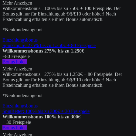
Mehr Anzeigen
Willkommensbonus - 100% bis zu 750€ + 100 Freispiele. Der
Bonus gilt nur für Einzahlung ab €/$/£10 oder höher! Nach
Ersteinzahlung erhalten sie ihren Bonus automatisch.
*Neukundenangebot
Einzahlungsbonus
SpinEmpire: 275% bis zu 1.250€ + 80 Freispiele
Willkommensbonus 275% bis zu 1.250€
+80 Freispiele
Bonus holen
Mehr Anzeigen
Willkommensbonus - 275% bis zu 1.250€ + 80 Freispiele. Der
Bonus gilt nur für Einzahlung ab €/$/£10 oder höher! Nach
Ersteinzahlung erhalten sie ihren Bonus automatisch.
*Neukundenangebot
Einzahlungsbonus
SpinBetter: 100% bis zu 300€ + 30 Freispiele
Willkommensbonus 100% bis zu 300€
+ 30 Freispiele
Bonus holen
Mehr Anzeigen