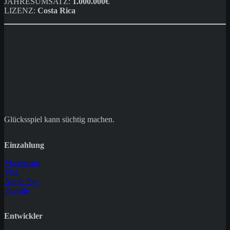
JAHRESUMSATZ:
1.000.000€
LIZENZ:
Costa Rica
Glücksspiel kann süchtig machen.
Einzahlung
Mastercard
Visa
Apple Pay
Paysafe
Entwickler