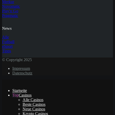
Merkur
Novomatic
Play'n Go
Pragmatic
News
Alle
Fußball
eSport
Tipps
© Copyright 2025
Impressum
Datenschutz
Startseite
Casinos
Alle Casinos
Beste Casinos
Neue Casinos
Krypto Casinos