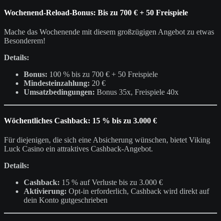
Wochenend-Reload-Bonus: Bis zu 700 € + 50 Freispiele
Mache das Wochenende mit diesem großzügigen Angebot zu etwas
Besonderem!
Details:
Bonus:
100 % bis zu 700 € + 50 Freispiele
Mindesteinzahlung:
20 €
Umsatzbedingungen:
Bonus 35x, Freispiele 40x
Wöchentliches Cashback: 15 % bis zu 3.000 €
Für diejenigen, die sich eine Absicherung wünschen, bietet Viking
Luck Casino ein attraktives Cashback-Angebot.
Details:
Cashback:
15 % auf Verluste bis zu 3.000 €
Aktivierung:
Opt-in erforderlich, Cashback wird direkt auf
dein Konto gutgeschrieben