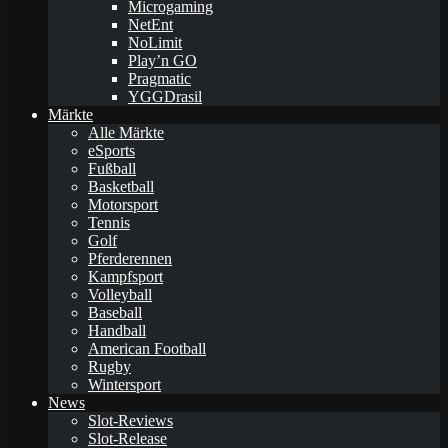
Microgaming
NetEnt
NoLimit
Play’n GO
Pragmatic
YGGDrasil
Märkte
Alle Märkte
eSports
Fußball
Basketball
Motorsport
Tennis
Golf
Pferderennen
Kampfsport
Volleyball
Baseball
Handball
American Football
Rugby
Wintersport
News
Slot-Reviews
Slot-Release