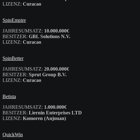
LIZENZ:
Curacao
SpinEmpire
JAHRESUMSATZ:
10.000.000€
BESITZER:
GBL Solutions N.V.
LIZENZ:
Curacao
SpinBetter
JAHRESUMSATZ:
20.000.000€
BESITZER:
Sprut Group B.V.
LIZENZ:
Curacao
Betista
JAHRESUMSATZ:
1.000.000€
BESITZER:
Liernin Enterprises LTD
LIZENZ:
Komoren (Anjouan)
QuickWin